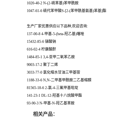
1020-40-2 N-(2-硫苯基)苯甲酰胺
1047-61-6 硫代苯甲酸S-[2-(苯甲酰基氨基)苯基]酯
生产厂家优惠供应以下品种,欢迎咨询:
137-00-8 4-甲基-5-(beta-羟乙基)噻唑
15432-85-6 锑酸钠
616-02-4 柠康酸酐
1484-85-1 3,4-亚甲二氧苯乙胺
9003-17-2 聚丁二烯
3033-77-0 氯化缩水甘油三甲基铵
1188-33-6 N,N-二甲基甲酰胺二乙基缩醛
81565-18-6 2-氯-4-三氟甲基吡啶
141-23-1 DL-12-羟基十八烷酸甲酯
93-90-3 N-甲基-N-羟乙基苯胺
相关产品：