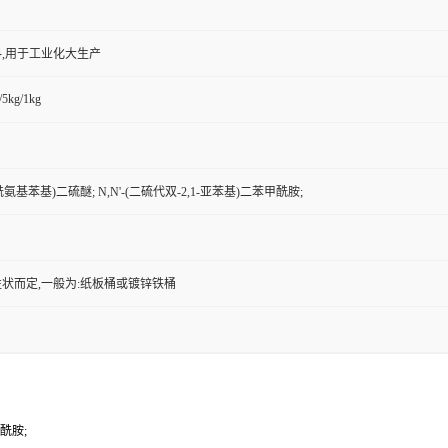
,用于工业化大生产
/5kg/1kg
酰氨基苯基)二硫醚; N,N'-(二硫代双-2,1-亚苯基)二苯甲酰胺;
状而定,一般为:纸板桶或镀锌铁桶
甲酰胺;