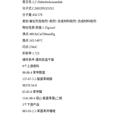
英文名:2,2'-Dithiobisbenzanilide
分子式:C26H20N2O2S2
分子量:456.579
类别:催化剂及助剂>助剂>合成材料助剂>合成材料助剂
物化性质:密度:1.35g/cm3
沸点:489.8oCat760mmHg
熔点:143-146°C
闪点:250oC
折射率:1.723
储存条件:通风低温干燥
9个上游原料
98-88-4 苯甲酰氯
137-07-5 2-氨基苯硫醇
98370-54-8
65-85-0 苯甲酸
1141-88-4 双(2-氨基苯基)二硫
3个下游产品
883-93-2 2-苯基苯并噻唑