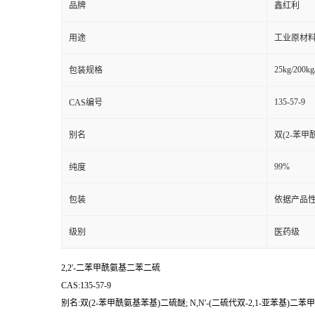
品牌
鑫红利
用途
工业原材料
25kg/200kg
包装规格
135-57-9
CAS编号
别名
双(2-苯甲
99%
纯度
包装
依据产品性
级别
医药级
2,2'-二苯甲酰氨基二苯二硫
CAS:135-57-9
别名:双(2-苯甲酰氨基苯基)二硫醚; N,N'-(二硫代双-2,1-亚苯基)二苯