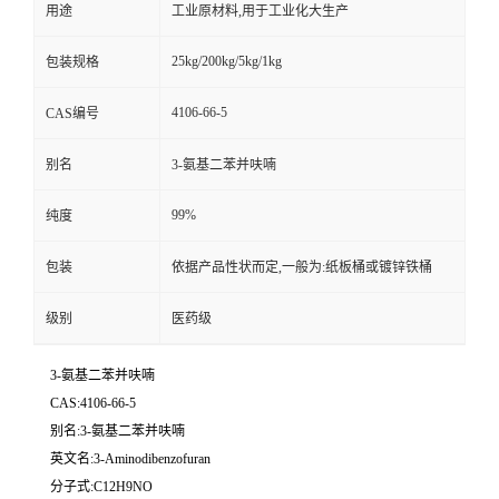
用途
工业原材料,用于工业化大生产
25kg/200kg/5kg/1kg
包装规格
4106-66-5
CAS编号
别名
3-氨基二苯并呋喃
99%
纯度
包装
依据产品性状而定,一般为:纸板桶或镀锌铁桶
级别
医药级
3-氨基二苯并呋喃
CAS:4106-66-5
别名:3-氨基二苯并呋喃
英文名:3-Aminodibenzofuran
分子式:C12H9NO