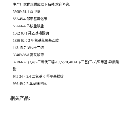
生产厂家优惠供应以下品种,欢迎咨询:
33089-61-1 双甲脒
552-45-4 邻甲基氯化苄
557-66-4 乙胺盐酸盐
1562-00-1 羟乙基磺酸钠
1836-62-0 2-甲氧基苯氧基乙胺
143-15-7 溴代十二烷
39469-86-8 高铁酸钾
3779-63-3 (2,4,6-三氧代三嗪-1,3,5(2H,4H,6H)-三基)三(六亚甲基)异氰酸
酯
945-24-4 2,4-二氨基-6-羟甲基蝶啶
936-49-2 2-苯基咪唑啉
相关产品：