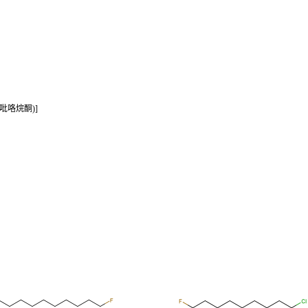
-吡咯烷酮)]