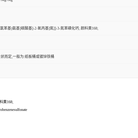
[(2-氯苯基)氨基]碳酸基]-2-氧丙基]氮]]-3-氮苯磺化钙; 颜料黄168;
状而定,一般为:纸板桶或镀锌铁桶
料黄168;
robenzenesulfonate