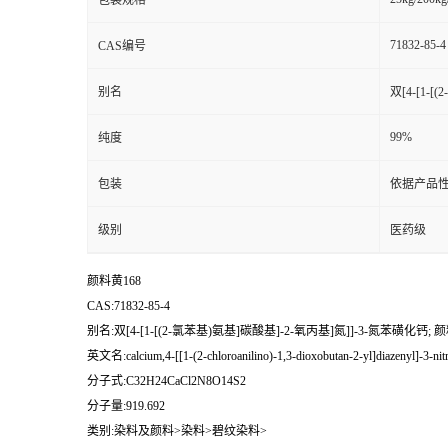
包装规格
71832-85-4
CAS编号
别名
双[4-[1-
99%
纯度
包装
依据产品性
级别
医药级
颜料黄168
CAS:71832-85-4
别名:双[4-[1-[(2-氯苯基)氨基]碳酸基]-2-氧丙基]氮]]-3-氮苯磺化钙; 颜
英文名:calcium,4-[[1-(2-chloroanilino)-1,3-dioxobutan-2-yl]diazenyl]-3-nit
分子式:C32H24CaCl2N8O14S2
分子量:919.692
类别:染料及颜料>染料>碧纹染料>