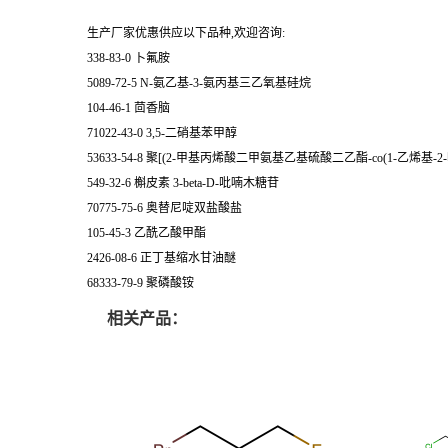
生产厂家优惠供应以下品种,欢迎咨询:
338-83-0 卜氟胺
5089-72-5 N-氨乙基-3-氨丙基三乙氧基硅烷
104-46-1 茴香脑
71022-43-0 3,5-二硝基苯甲醇
53633-54-8 聚[(2-甲基丙烯酸二甲氨基乙基硫酸二乙酯-co(1-乙烯基-2
549-32-6 槲皮素 3-beta-D-吡喃木糖苷
70775-75-6 奥替尼啶双盐酸盐
105-45-3 乙酰乙酸甲酯
2426-08-6 正丁基缩水甘油醚
68333-79-9 聚磷酸铵
相关产品：