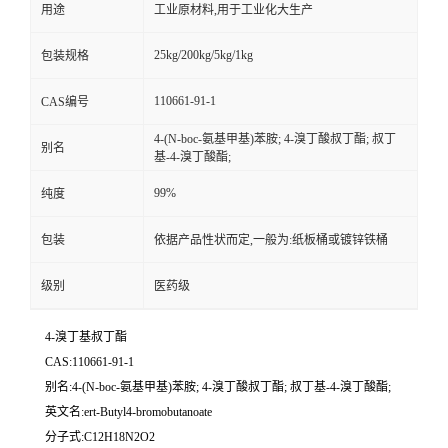
用途
工业原材料,用于工业化大生产
25kg/200kg/5kg/1kg
包装规格
110661-91-1
CAS编号
4-(N-boc-氨基甲基)苯胺; 4-溴丁酸叔丁酯; 叔丁
别名
基-4-溴丁酸酯;
99%
纯度
包装
依据产品性状而定,一般为:纸板桶或镀锌铁桶
级别
医药级
4-溴丁基叔丁酯
CAS:110661-91-1
别名:4-(N-boc-氨基甲基)苯胺; 4-溴丁酸叔丁酯; 叔丁基-4-溴丁酸酯;
英文名:ert-Butyl4-bromobutanoate
分子式:C12H18N2O2