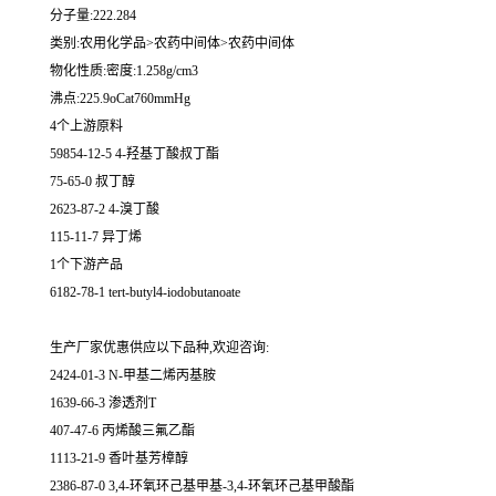
分子量:222.284
类别:农用化学品>农药中间体>农药中间体
物化性质:密度:1.258g/cm3
沸点:225.9oCat760mmHg
4个上游原料
59854-12-5 4-羟基丁酸叔丁酯
75-65-0 叔丁醇
2623-87-2 4-溴丁酸
115-11-7 异丁烯
1个下游产品
6182-78-1 tert-butyl4-iodobutanoate
生产厂家优惠供应以下品种,欢迎咨询:
2424-01-3 N-甲基二烯丙基胺
1639-66-3 渗透剂T
407-47-6 丙烯酸三氟乙酯
1113-21-9 香叶基芳樟醇
2386-87-0 3,4-环氧环己基甲基-3,4-环氧环己基甲酸酯