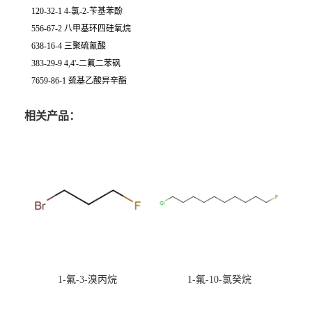
120-32-1 4-氯-2-苄基苯酚
556-67-2 八甲基环四硅氧烷
638-16-4 三聚硫氰酸
383-29-9 4,4'-二氟二苯砜
7659-86-1 巯基乙酸异辛酯
相关产品：
1-氟-3-溴丙烷
1-氟-10-氯癸烷