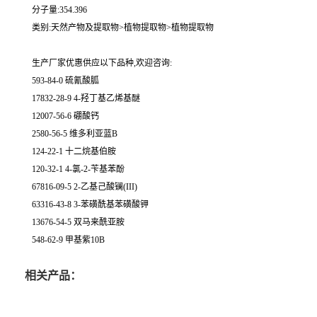
分子量:354.396
类别:天然产物及提取物>植物提取物>植物提取物
生产厂家优惠供应以下品种,欢迎咨询:
593-84-0 硫氰酸胍
17832-28-9 4-羟丁基乙烯基醚
12007-56-6 硼酸钙
2580-56-5 维多利亚蓝B
124-22-1 十二烷基伯胺
120-32-1 4-氯-2-苄基苯酚
67816-09-5 2-乙基己酸镧(III)
63316-43-8 3-苯磺酰基苯磺酸钾
13676-54-5 双马来酰亚胺
548-62-9 甲基紫10B
相关产品：