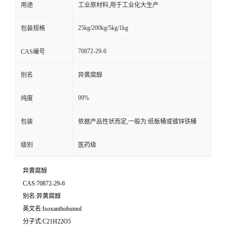
用途
工业原材料,用于工业化大生产
25kg/200kg/5kg/1kg
包装规格
70872-29-6
CAS编号
别名
异黄腐醇
99%
纯度
包装
依据产品性状而定,一般为:纸板桶或镀锌铁桶
级别
医药级
异黄腐醇
CAS:70872-29-6
别名:异黄腐醇
英文名:Isoxanthohumol
分子式:C21H22O5