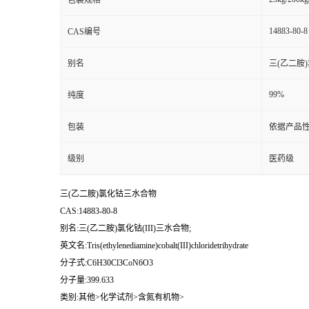
包装规格
14883-80-8
CAS编号
别名
三(乙二胺)
99%
纯度
包装
依据产品性
级别
医药级
三(乙二胺)氯化钴三水合物
CAS:14883-80-8
别名:三(乙二胺)氯化钴(III)三水合物;
英文名:Tris(ethylenediamine)cobalt(III)chloridetrihydrate
分子式:C6H30Cl3CoN6O3
分子量:399.633
类别:其他>化学试剂>含氮有机物>