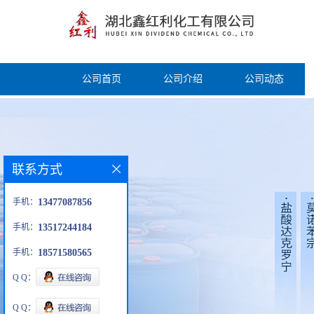
公司首页
公司介绍
公司动态
联系方式
手机：
13477087856
手机：
13517244184
手机：
18571580565
Q Q：
Q Q：