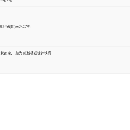
氯化钴(III)三水合物;
状而定,一般为:纸板桶或镀锌铁桶