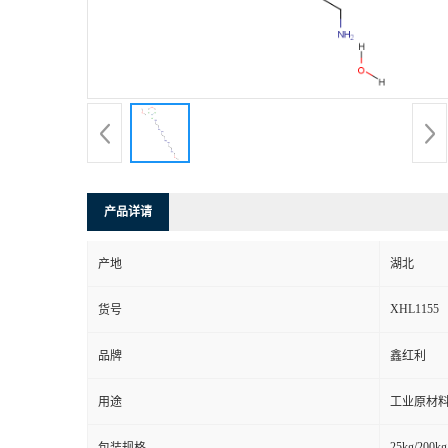
产品详请
产地
湖北
XHL1155
货号
品牌
鑫红利
用途
工业原材料
25kg/200kg