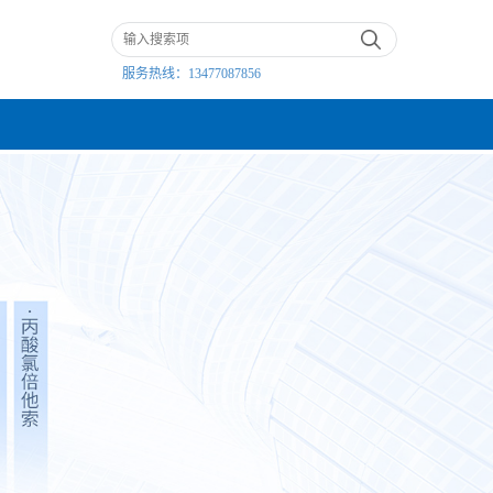
服务热线：
13477087856