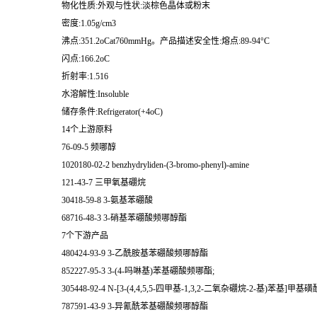
物化性质:外观与性状:淡棕色晶体或粉末
密度:1.05g/cm3
沸点:351.2oCat760mmHg。产品描述安全性:熔点:89-94°C
闪点:166.2oC
折射率:1.516
水溶解性:Insoluble
储存条件:Refrigerator(+4oC)
14个上游原料
76-09-5 频哪醇
1020180-02-2 benzhydryliden-(3-bromo-phenyl)-amine
121-43-7 三甲氧基硼烷
30418-59-8 3-氨基苯硼酸
68716-48-3 3-硝基苯硼酸频哪醇酯
7个下游产品
480424-93-9 3-乙酰胺基苯硼酸频哪醇酯
852227-95-3 3-(4-吗啉基)苯基硼酸频哪酯;
305448-92-4 N-[3-(4,4,5,5-四甲基-1,3,2-二氧杂硼烷-2-基)苯基]甲基
787591-43-9 3-异氰酰苯基硼酸频哪醇酯