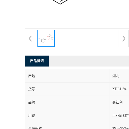
产品详请
产地
湖北
XHL1194
货号
品牌
鑫红利
用途
工业原材料
25kg/200kg