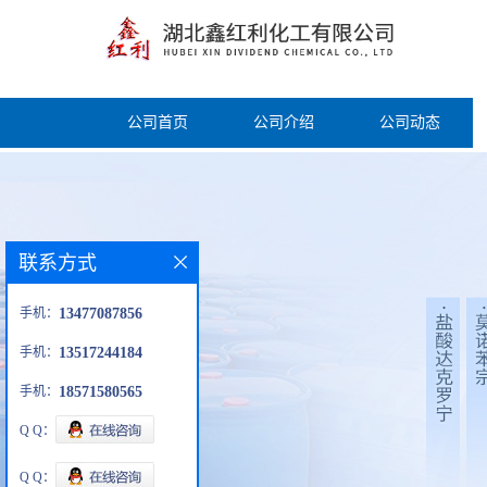
公司首页
公司介绍
公司动态
联系方式
手机：
13477087856
手机：
13517244184
手机：
18571580565
Q Q：
Q Q：