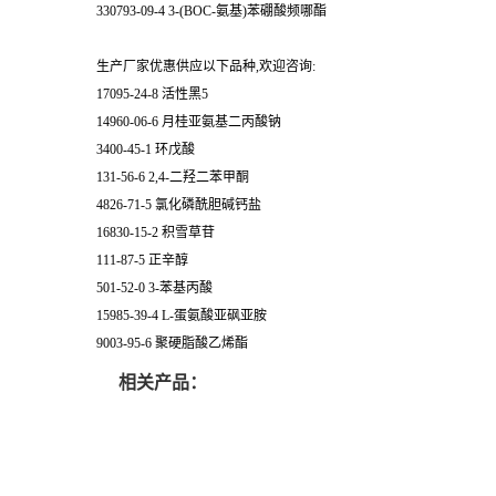
330793-09-4 3-(BOC-氨基)苯硼酸频哪酯
生产厂家优惠供应以下品种,欢迎咨询:
17095-24-8 活性黑5
14960-06-6 月桂亚氨基二丙酸钠
3400-45-1 环戊酸
131-56-6 2,4-二羟二苯甲酮
4826-71-5 氯化磷酰胆碱钙盐
16830-15-2 积雪草苷
111-87-5 正辛醇
501-52-0 3-苯基丙酸
15985-39-4 L-蛋氨酸亚砜亚胺
9003-95-6 聚硬脂酸乙烯酯
相关产品：