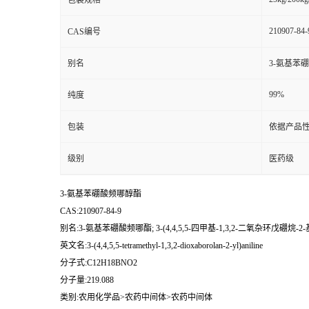
包装规格
210907-84-
CAS编号
别名
3-氨基苯硼酸
99%
纯度
包装
依据产品性
级别
医药级
3-氨基苯硼酸频哪醇酯
CAS:210907-84-9
别名:3-氨基苯硼酸频哪酯; 3-(4,4,5,5-四甲基-1,3,2-二氧杂环戊硼烷-2-
英文名:3-(4,4,5,5-tetramethyl-1,3,2-dioxaborolan-2-yl)aniline
分子式:C12H18BNO2
分子量:219.088
类别:农用化学品>农药中间体>农药中间体