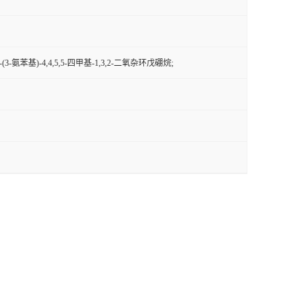
3-氨苯基)-4,4,5,5-四甲基-1,3,2-二氧杂环戊硼烷;