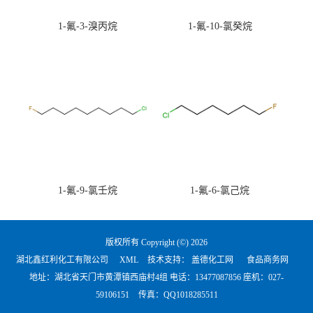
1-氟-3-溴丙烷
1-氟-10-氯癸烷
1-氟-9-氯壬烷
1-氟-6-氯己烷
版权所有 Copyright (©) 2026
湖北鑫红利化工有限公司
XML
技术支持：
盖德化工网
食品商务网
地址：湖北省天门市黄潭镇西庙村4组 电话：
13477087856 座机：027-
59106151
传真：QQ1018285511