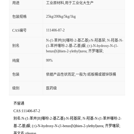
用途
工业原材料,用于工业化大生产
25kg/200kg/5kg/1kg
包装规格
111406-87-2
CAS编号
N-(1-苯并[B]噻吩-2-基乙基)-N-羟基尿; N-羟基-N-
别名
(1-苯并噻吩-2-基-乙基)脲; (±)-N-hydroxy-N-(1-
benzo[b]thien-2-ylethyl)urea; 齐罗噻尿;
99%
纯度
包装
依据产品性状而定,一般为:纸板桶或镀锌铁桶
级别
医药级
齐留通
CAS:111406-87-2
别名:N-(1-苯并[B]噻吩-2-基乙基)-N-羟基尿; N-羟基-N-(1-苯并噻吩-2-
基-乙基)脲; (±)-N-hydroxy-N-(1-benzo[b]thien-2-ylethyl)urea; 齐罗噻尿;
英文名:zileuton