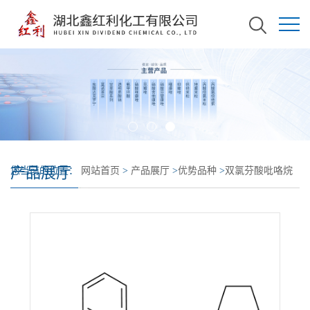
产品展厅
您当前的位置：
网站首页
>
产品展厅
>
优势品种
>
双氯芬酸吡咯烷
乙醇盐