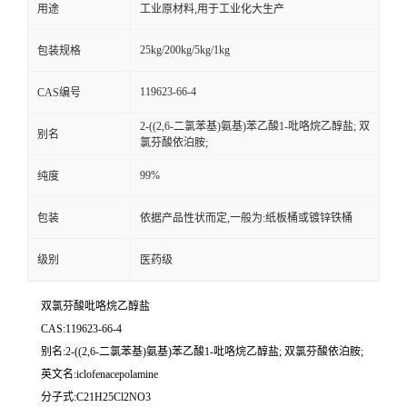
用途
工业原材料,用于工业化大生产
25kg/200kg/5kg/1kg
包装规格
119623-66-4
CAS编号
2-((2,6-二氯苯基)氨基)苯乙酸1-吡咯烷乙醇盐; 双
别名
氯芬酸依泊胺;
99%
纯度
包装
依据产品性状而定,一般为:纸板桶或镀锌铁桶
级别
医药级
双氯芬酸吡咯烷乙醇盐
CAS:119623-66-4
别名:2-((2,6-二氯苯基)氨基)苯乙酸1-吡咯烷乙醇盐; 双氯芬酸依泊胺;
英文名:iclofenacepolamine
分子式:C21H25Cl2NO3