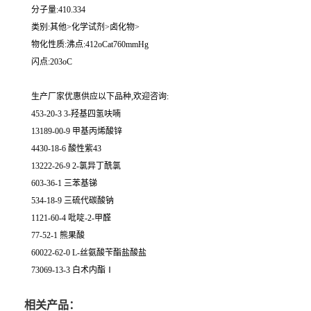
分子量:410.334
类别:其他>化学试剂>卤化物>
物化性质:沸点:412oCat760mmHg
闪点:203oC
生产厂家优惠供应以下品种,欢迎咨询:
453-20-3 3-羟基四氢呋喃
13189-00-9 甲基丙烯酸锌
4430-18-6 酸性紫43
13222-26-9 2-氯异丁酰氯
603-36-1 三苯基锑
534-18-9 三硫代碳酸钠
1121-60-4 吡啶-2-甲醛
77-52-1 熊果酸
60022-62-0 L-丝氨酸苄酯盐酸盐
73069-13-3 白术内酯Ⅰ
相关产品：