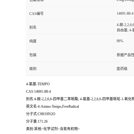
包装规格
14691-88-4
CAS编号
4-胺-2,2
别名
自由基; 4-
99%
纯度
包装
依据产品性
级别
医药级
4-氨基-TEMPO
CAS:14691-88-4
别名:4-胺-2,2,6,6-四甲基二苯哌酯; 4-氨基-2,2,6,6-四甲基哌啶-1-氧化
英文名:4-Amino-Tempo,FreeRadical
分子式:C9H19N2O
分子量:171.26
类别:其他>化学试剂>含氮有机物>