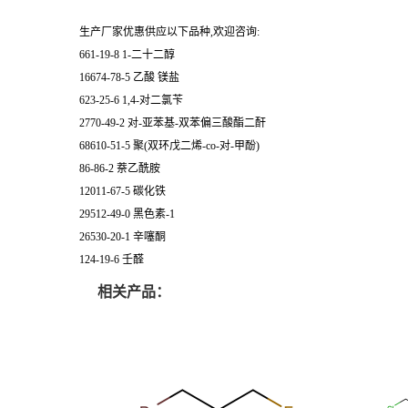
生产厂家优惠供应以下品种,欢迎咨询:
661-19-8 1-二十二醇
16674-78-5 乙酸 镁盐
623-25-6 1,4-对二氯苄
2770-49-2 对-亚苯基-双苯偏三酸酯二酐
68610-51-5 聚(双环戊二烯-co-对-甲酚)
86-86-2 萘乙酰胺
12011-67-5 碳化铁
29512-49-0 黑色素-1
26530-20-1 辛噻酮
124-19-6 壬醛
相关产品：