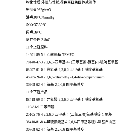
物化性质:外观与性状:橙色至红色固体或液体
密度:0.962g/cm3
沸点:98°C/4mmHg
熔点:37-39°C
闪点:39°C
储存条件:2-8oC
11个上游原料
14691-89-5 4-乙酰氨基-TEMPO
78140-47-3 2,2,6,6-四甲基-4-[(三苯基膦)氨基]-1-哌啶基氧基
63697-61-0 4-叠氮基-2,2,6,6-四甲基-1-哌啶基氧基
45985-26-0 2,2,6,6-tetramethyl-1,4-dioxo-piperidinium
36768-62-4 4-氨基-2,2,6,6-四甲基哌啶
11个下游产品
88418-69-3 4-异氰酸-2,2,6,6-四甲基-1-哌啶基氧基
119-61-9 二苯甲酮
25105-76-4 2,2,6,6-四甲基-4-(二氯三嗪)氨基哌啶-1-氧基
36410-81-8 4-异硫氰酰基-2,2,6,6-四甲基哌啶1-氧基自由基
36768-62-4 4-氨基-2,2,6,6-四甲基哌啶