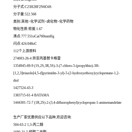
分子式:C23H28F2N6O4S
分子量:522.568
类别:其他>化学试剂>卤化物>化学药物
物化性质:密度:1.67
沸点:777.551oCat760mmHg
闪点:424.048oC
112个上游原料
274693-26-4 异亚丙基替卡格雷
1354945-69-9 (1S,2S,3R,5S)-3-(7-chloro-5-(propylthio)-3H-
[1,2,3]triazolo[4,5-d]pyrimidin-3-yl)-5-(2-hydroxyethoxy)cyclopentane-1,2-
diol
1427524-43-3
1383715-61-4 BATAMA
1444301-72-7 (1R,2S)-2-(3,4-difluorophenyl)cyclopropan-1-aminemandelate
生产厂家优惠供应以下品种,欢迎咨询:
504-63-2 1,3-丙二醇