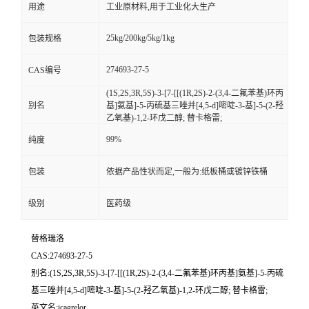
用途
工业原材料,用于工业化大生产
25kg/200kg/5kg/1kg
包装规格
274693-27-5
CAS编号
(1S,2S,3R,5S)-3-[7-[[(1R,2S)-2-(3,4-二氟苯基)环丙
别名
基]氨基]-5-丙硫基三唑并[4,5-d]嘧啶-3-基]-5-(2-羟
乙氧基)-1,2-环戊二醇; 替卡格雷;
99%
纯度
包装
依据产品性状而定,一般为:纸板桶或镀锌铁桶
级别
医药级
替格瑞洛
CAS:274693-27-5
别名:(1S,2S,3R,5S)-3-[7-[[(1R,2S)-2-(3,4-二氟苯基)环丙基]氨基]-5-丙硫
基三唑并[4,5-d]嘧啶-3-基]-5-(2-羟乙氧基)-1,2-环戊二醇; 替卡格雷;
英文名:icagrelor