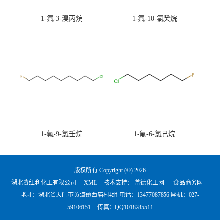
1-氟-3-溴丙烷
1-氟-10-氯癸烷
1-氟-9-氯壬烷
1-氟-6-氯己烷
版权所有 Copyright (©) 2026
湖北鑫红利化工有限公司
XML
技术支持：
盖德化工网
食品商务网
地址：湖北省天门市黄潭镇西庙村4组 电话：
13477087856 座机：027-
59106151
传真：QQ1018285511