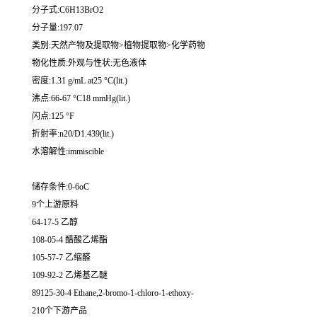
分子式:C6H13BrO2
分子量:197.07
类别:天然产物及提取物>植物提取物>化学药物
物化性质:外观与性状:无色液体
密度:1.31 g/mL at25 °C(lit.)
沸点:66-67 °C18 mmHg(lit.)
闪点:125 °F
折射率:n20/D1.439(lit.)
水溶解性:immiscible
储存条件:0-6oC
9个上游原料
64-17-5 乙醇
108-05-4 醋酸乙烯酯
105-57-7 乙缩醛
109-92-2 乙烯基乙醚
89125-30-4 Ethane,2-bromo-1-chloro-1-ethoxy-
210个下游产品