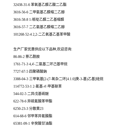
32438-31-6 苯氧基乙醛乙酸二乙酯
3616-56-6 二甲氨基乙醛缩二乙醇
3616-58-8 1-哌啶乙醛二乙基缩醛
3616-57-7 二乙氨基乙醛缩二乙醇
101268-52-4 2,2-二乙氧基乙基苯甲酸
生产厂家优惠供应以下品种,欢迎咨询:
86-86-2 萘乙酰胺
1761-71-3 4,4'-二氨基二环己基甲烷
7727-67-5 四聚磷酸鈉
3388-04-3 三甲氧基[2-(7-氧杂二环[4.1.0]庚-3-基)乙基]硅烷
114772-53-1 2-氰基-4'-甲基联苯
544-02-5 二异戊基硫醚
622-78-6 异硫氰酸苯甲酯
6250-23-3 分散黄23
614-68-6 邻甲苯异氰酸酯
65381-09-1 辛癸酸甘油酯