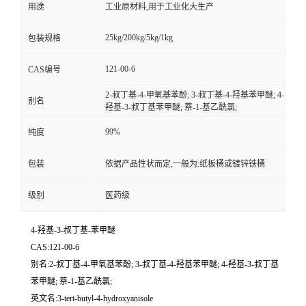
用途
工业原材料,用于工业化大生产
25kg/200kg/5kg/1kg
包装规格
121-00-6
CAS编号
2-叔丁基-4-甲氧基苯酚; 3-叔丁基-4-羟基苯甲醚; 4-
别名
羟基-3-叔丁基苯甲醚; 萘-1-基乙酰氯;
99%
纯度
包装
依据产品性状而定,一般为:纸板桶或镀锌铁桶
级别
医药级
4-羟基-3-叔丁基-苯甲醚
CAS:121-00-6
别名:2-叔丁基-4-甲氧基苯酚; 3-叔丁基-4-羟基苯甲醚; 4-羟基-3-叔丁基
苯甲醚; 萘-1-基乙酰氯;
英文名:3-tert-butyl-4-hydroxyanisole