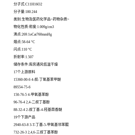
分子式:C11H16O2
分子量:180.244
类别:生物及医药化学品>药物杂质>
物化性质:密度:1.009g/cm3
沸点:269.1oCat760mmHg
熔点:58-64 °C
闪点:110 °C
折射率:1.507
储存条件:库房通风低温干燥
17个上游原料
15360-00-6 4-叔-丁氧基苯甲醚
89554-75-6
150-76-5 4-甲氧基苯酚
96-76-4 2,4-二叔丁基酚
88-32-4 2-叔丁基-4-羟基茴香醚
19个下游产品
2940-63-8 3-T-丁基-5-甲氧基邻苯醌
732-26-3 2,4,6-三叔丁基苯酚