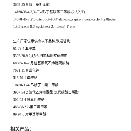
3602-55-9 叔丁基对苯醌
14160-38-4 3,3'-二-叔-丁基联苯二苯醌-(2,5,2',5')
14078-46-7 2',5-ditert-butyl-3,4'-dimethoxyspiro[7-oxabicyclo[4.2.0]octa-
1,3,5-triene-8,6'-cyclohexa-2,4-diene]-1'-one
生产厂家优惠供应以下品种,欢迎咨询:
61-73-4 亚甲兰
5392-28-9 2,4,5,6-四氨基嘧啶硫酸盐
68585-34-2 月桂基聚氧乙烯醚硫酸钠
7681-11-0 碘化钾
513-79-1 碳酸钴
10420-33-4 乙酰丁二酸二甲酯
3967-54-2 氯代乙烯碳酸酯 氯代碳酸乙烯酯
302-95-4 脱氧胆酸钠
488-98-2 2-氟三氯甲苯
99-94-5 对甲基苯甲酸
相关产品：