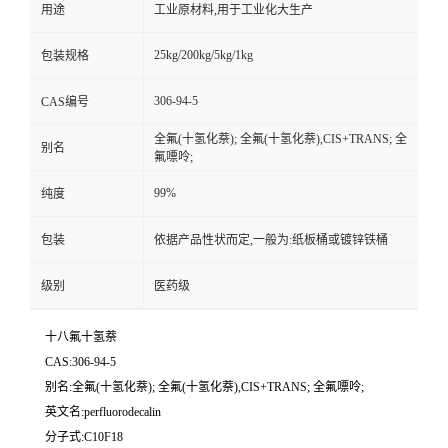
用途
工业原材料,用于工业化大生产
25kg/200kg/5kg/1kg
包装规格
306-94-5
CAS编号
全氟(十氢化萘); 全氟(十氢化萘),CIS+TRANS; 全
别名
氟嘌呤;
99%
纯度
包装
依据产品性状而定,一般为:纸板桶或镀锌铁桶
级别
医药级
十八氟十氢萘
CAS:306-94-5
别名:全氟(十氢化萘); 全氟(十氢化萘),CIS+TRANS; 全氟嘌呤;
英文名:perfluorodecalin
分子式:C10F18