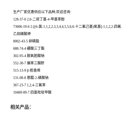
生产厂家优惠供应以下品种,欢迎咨询:
128-37-0 2,6-二叔丁基-4-甲基苯酚
73606-19-6 2-[(6-氯-1,1,2,2,3,3,4,4,5,5,6,6-十二氟己基)氧基]-1,1,2,2-四氟
乙烷磺酸钾
8002-43-5 卵磷脂
688-74-4 硼酸三丁酯
302-95-4 脱氧胆酸钠
552-30-7 偏苯三酸酐
515-13-9 β-榄香烯
131-08-8 蒽醌-2-磺酸钠
367-23-7 1,2,4-三氟苯
10469-09-7 四氯吡啶甲酸
相关产品：