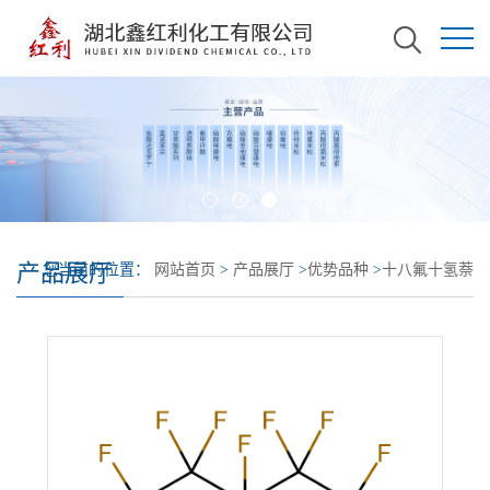
产品展厅
您当前的位置：
网站首页
>
产品展厅
>
优势品种
>
十八氟十氢萘