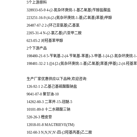
5个上游原料
328933-65-9 4-(2-氮杂环庚烷-1-基乙氧基)苄醇盐酸盐
223251-16-9 (4-(2-(氮杂环庚烷-1-基)乙氧基)苯基)甲醇
26487-67-2 2-(环己亚氨基)乙基氯
2205-31-4 N-(2-氯乙基)六亚甲二胺
623-05-2 对羟基苯甲醇
2个下游产品
198480-21-6 5-苄氧基-2-(4-苄氧基-苯基)-3-甲基-1-[4-(2-氮杂环庚烷
198481-32-2 1-[[4-[2-(氮杂环庚烷-1-基)乙氧基]苯基]甲基]-2-(4-羟基
生产厂家优惠供应以下品种,欢迎咨询:
126-92-1 2-乙基己基硫酸酯钠盐
9041-07-0 聚甘油-10
14262-60-3 二苯并-15-冠醚-5
10101-89-0 十二水磷酸三钠
520-26-3 橙皮苷
12018-01-8 MAGTRIEVE(TM)
102-60-3 N,N,N',N'-四-(2羟基丙基)乙二胺