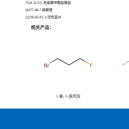
7524-52-9 L-色氨酸甲酯盐酸盐
10377-48-7 硫酸锂
12236-92-9 C.I.活性蓝49
相关产品：
1-氟-3-溴丙烷