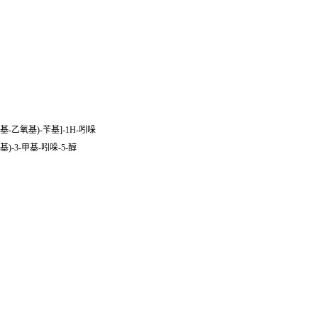
-1-基-乙氧基)-苄基]-1H-吲哚
苯基)-3-甲基-吲哚-5-醇