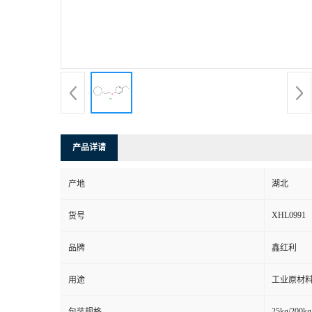
产品详请
产地
湖北
XHL0991
货号
品牌
鑫红利
用途
工业原材料
25kg/200kg