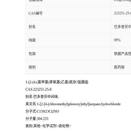
包装规格
223251-25-
CAS编号
别名
巴多昔芬中
99%
纯度
包装
依据产品性
级别
医药级
1-(2-(4-(氯甲基)苯氧基)乙基)氮杂?盐酸盐
CAS:223251-25-0
别名:巴多昔芬中间体;
英文名:1-[2-[4-(chloromethyl)phenoxy]ethyl]azepane,hydrochloride
分子式:C15H23Cl2NO
分子量:304.255
类别:其他>化学试剂>卤化物>