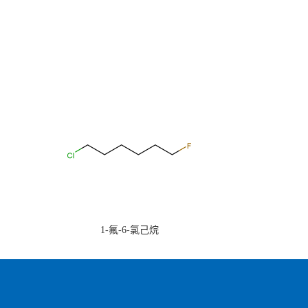
1-氟-6-氯己烷