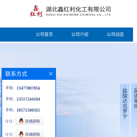
公司首页
公司介绍
公司动态
联系方式
手机：
13477087856
手机：
13517244184
手机：
18571580565
Q Q：
Q Q：