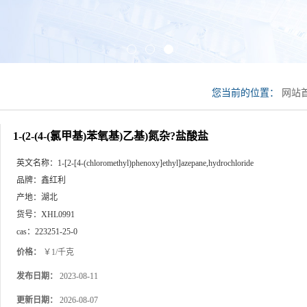
您当前的位置：
网站
氮杂?盐酸盐
1-(2-(4-(氯甲基)苯氧基)乙基)氮杂?盐酸盐
英文名称：
1-[2-[4-(chloromethyl)phenoxy]ethyl]azepane,hydrochloride
品牌：
鑫红利
产地：
湖北
货号：
XHL0991
cas：
223251-25-0
价格：
￥1/千克
发布日期：
2023-08-11
更新日期：
2026-08-07