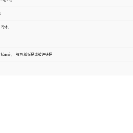
0
间体;
状而定,一般为:纸板桶或镀锌铁桶