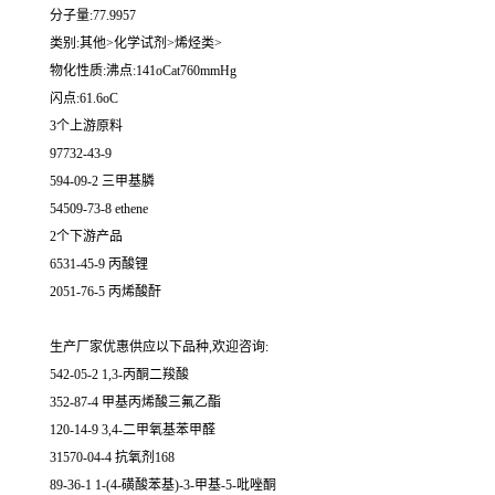
分子量:77.9957
类别:其他>化学试剂>烯烃类>
物化性质:沸点:141oCat760mmHg
闪点:61.6oC
3个上游原料
97732-43-9
594-09-2 三甲基膦
54509-73-8 ethene
2个下游产品
6531-45-9 丙酸锂
2051-76-5 丙烯酸酐
生产厂家优惠供应以下品种,欢迎咨询:
542-05-2 1,3-丙酮二羧酸
352-87-4 甲基丙烯酸三氟乙酯
120-14-9 3,4-二甲氧基苯甲醛
31570-04-4 抗氧剂168
89-36-1 1-(4-磺酸苯基)-3-甲基-5-吡唑酮