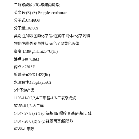
二醇碳酸酯; (R)-碳酸丙烯酯;
英文名:(R)-(+)-Propylenecarbonate
分子式:C4H6O3
分子量:102.089
类别:生物及医药化学品>医药中间体>化学药物
物化性质:外观与性状:无色至淡黄色液体
密度:1.189 g/mL at25 °C(lit.)
沸点:240 °C(lit.)
闪点:>230 °F
折射率:n20/D1.422(lit.)
水溶解性:175g/L(25oC)
5个下游产品
1193-11-9 2,2,4-三甲基-1,3-二氧杂戊烷
57-55-6 1,2-丙二醇
14047-27-9 (S)-1-(6-氨基-9h-嘌呤-9-基)丙烷-2-醇
14047-28-0 (R)-9-(2-羟基丙基)腺嘌呤
67-56-1 甲醇