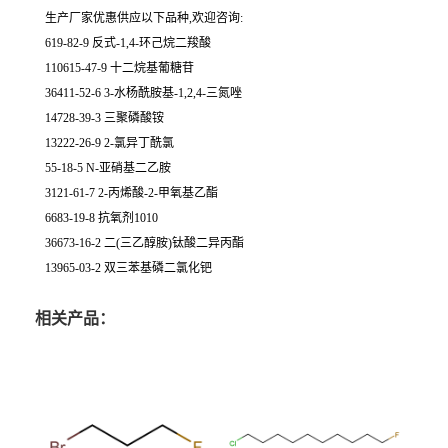
生产厂家优惠供应以下品种,欢迎咨询:
619-82-9 反式-1,4-环己烷二羧酸
110615-47-9 十二烷基葡糖苷
36411-52-6 3-水杨酰胺基-1,2,4-三氮唑
14728-39-3 三聚磷酸铵
13222-26-9 2-氯异丁酰氯
55-18-5 N-亚硝基二乙胺
3121-61-7 2-丙烯酸-2-甲氧基乙酯
6683-19-8 抗氧剂1010
36673-16-2 二(三乙醇胺)钛酸二异丙酯
13965-03-2 双三苯基磷二氯化钯
相关产品：