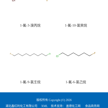
1-氟-3-溴丙烷
1-氟-10-氯癸烷
1-氟-9-氯壬烷
1-氟-6-氯己烷
版权所有 Copyright (©) 2026
湖北鑫红利化工有限公司
XML
技术支持：
盖德化工网
食品商务网