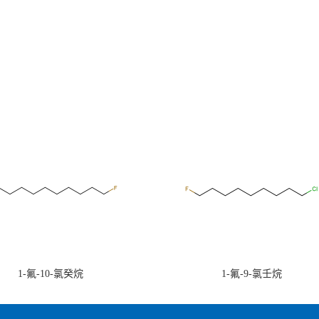
1-氟-10-氯癸烷
1-氟-9-氯壬烷