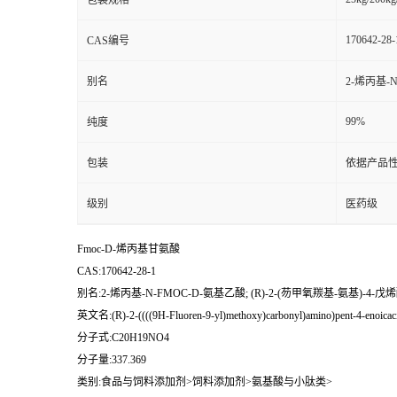
包装规格
170642-28-
CAS编号
别名
2-烯丙基-
99%
纯度
包装
依据产品性
级别
医药级
Fmoc-D-烯丙基甘氨酸
CAS:170642-28-1
别名:2-烯丙基-N-FMOC-D-氨基乙酸; (R)-2-(芴甲氧羰基-氨基)-4-
英文名:(R)-2-((((9H-Fluoren-9-yl)methoxy)carbonyl)amino)pent-4-enoicac
分子式:C20H19NO4
分子量:337.369
类别:食品与饲料添加剂>饲料添加剂>氨基酸与小肽类>