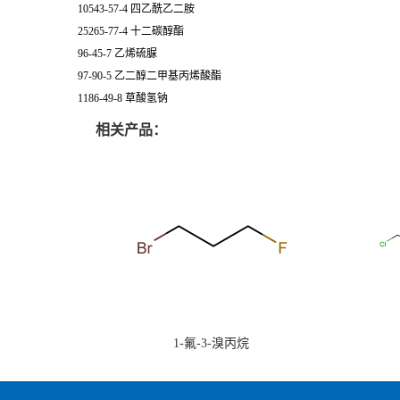
10543-57-4 四乙酰乙二胺
25265-77-4 十二碳醇酯
96-45-7 乙烯硫脲
97-90-5 乙二醇二甲基丙烯酸酯
1186-49-8 草酸氢钠
相关产品：
1-氟-3-溴丙烷