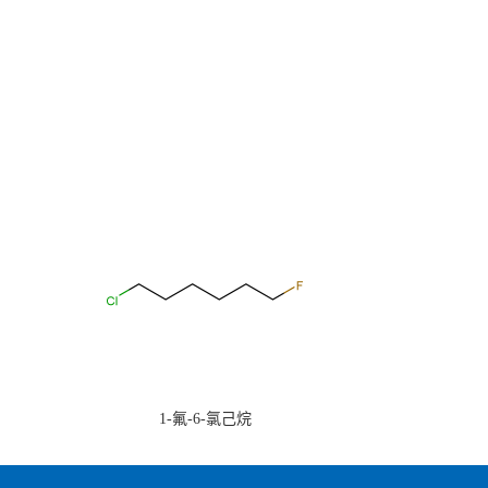
1-氟-6-氯己烷