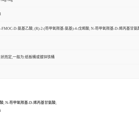
1
N-FMOC-D-氨基乙酸; (R)-2-(芴甲氧羰基-氨基)-4-戊烯酸; N-芴甲氧羰基-D-烯丙基甘氨
状而定,一般为:纸板桶或镀锌铁桶
戊烯酸; N-芴甲氧羰基-D-烯丙基甘氨酸;
i