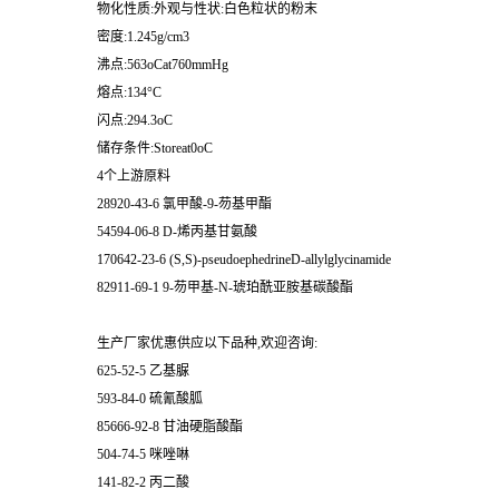
物化性质:外观与性状:白色粒状的粉末
密度:1.245g/cm3
沸点:563oCat760mmHg
熔点:134°C
闪点:294.3oC
储存条件:Storeat0oC
4个上游原料
28920-43-6 氯甲酸-9-芴基甲酯
54594-06-8 D-烯丙基甘氨酸
170642-23-6 (S,S)-pseudoephedrineD-allylglycinamide
82911-69-1 9-芴甲基-N-琥珀酰亚胺基碳酸酯
生产厂家优惠供应以下品种,欢迎咨询:
625-52-5 乙基脲
593-84-0 硫氰酸胍
85666-92-8 甘油硬脂酸酯
504-74-5 咪唑啉
141-82-2 丙二酸