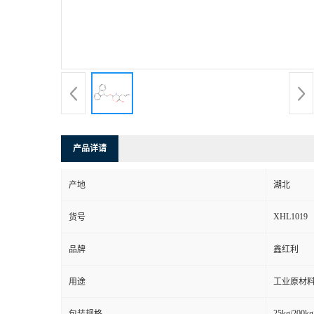
产品详请
产地
湖北
XHL1019
货号
品牌
鑫红利
用途
工业原材料
25kg/200kg