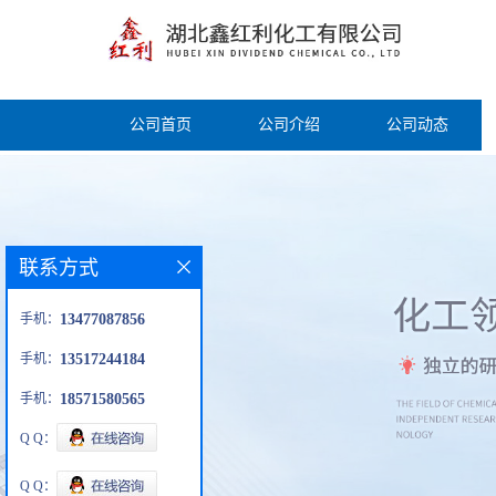
公司首页
公司介绍
公司动态
联系方式
手机：
13477087856
手机：
13517244184
手机：
18571580565
Q Q：
Q Q：