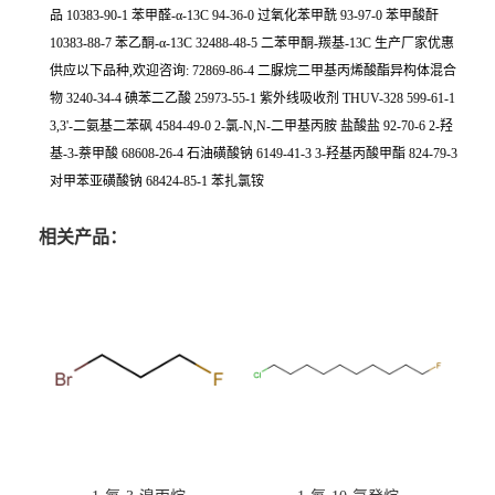
品 10383-90-1 苯甲醛-α-13C 94-36-0 过氧化苯甲酰 93-97-0 苯甲酸酐
10383-88-7 苯乙酮-α-13C 32488-48-5 二苯甲酮-羰基-13C 生产厂家优惠
供应以下品种,欢迎咨询: 72869-86-4 二脲烷二甲基丙烯酸酯异构体混合
物 3240-34-4 碘苯二乙酸 25973-55-1 紫外线吸收剂 THUV-328 599-61-1
3,3'-二氨基二苯砜 4584-49-0 2-氯-N,N-二甲基丙胺 盐酸盐 92-70-6 2-羟
基-3-萘甲酸 68608-26-4 石油磺酸钠 6149-41-3 3-羟基丙酸甲酯 824-79-3
对甲苯亚磺酸钠 68424-85-1 苯扎氯铵
相关产品：