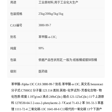
用途
工业原材料,用于工业化大生产
25kg/200kg/5kg/1kg
包装规格
3880-99-7
CAS编号
别名
苯甲酸-α-13C;
99%
纯度
包装
依据产品性状而定,一般为:纸板桶或镀锌铁桶
级别
医药级
苯甲酸-Alpha-13C CAS:3880-99-7 别名:苯甲酸-α-13C; 英文名:benzoicaci
分子式:C7H6O2 分子量:123.114 类别:其他>化学试剂>芳香化合物> 物
化性质:密度:1.197g/cm3 沸点:249oC(lit.) 熔点:121-125oC(lit.) 11个上游原
13
料 1278530-64-5 2-oxo-2-phenylacetic-2-
Cacid 71-43-2 苯 591-51-5 苯基
锂 1111-72-4 二氧化碳-13C 1641-69-6 C13取代的一氧化碳 13个下游产