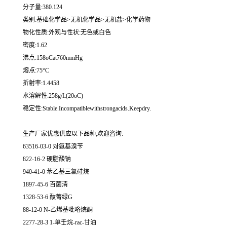
分子量:380.124
类别:基础化学品>无机化学品>无机盐>化学药物
物化性质:外观与性状:无色或白色
密度:1.62
沸点:158oCat760mmHg
熔点:75°C
折射率:1.4458
水溶解性:258g/L(20oC)
稳定性:Stable.Incompatiblewithstrongacids.Keepdry.
生产厂家优惠供应以下品种,欢迎咨询:
63516-03-0 对氨基溴苄
822-16-2 硬脂酸钠
940-41-0 苯乙基三氯硅烷
1897-45-6 百菌清
1328-53-6 酞菁绿G
88-12-0 N-乙烯基吡咯烷酮
2277-28-3 1-单壬烷-rac-甘油