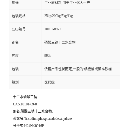
用途
工业原材料,用于工业化大生产
25kg/200kg/5kg/1kg
包装规格
10101-89-0
CAS编号
别名
磷酸三钠十二水合物;
99%
纯度
包装
依据产品性状而定,一般为:纸板桶或镀锌铁桶
级别
医药级
十二水磷酸三钠
CAS:10101-89-0
别名:磷酸三钠十二水合物;
英文名:Trisodiumphosphatedodecahydrate
分子式:H24Na3O16P