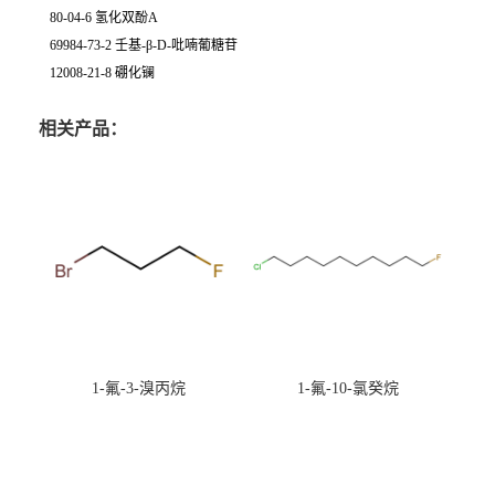
80-04-6 氢化双酚A
69984-73-2 壬基-β-D-吡喃葡糖苷
12008-21-8 硼化镧
相关产品：
1-氟-3-溴丙烷
1-氟-10-氯癸烷