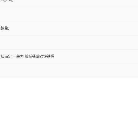
钠盐;
状而定,一般为:纸板桶或镀锌铁桶