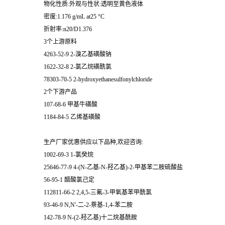
物化性质:外观与性状:透明至黄色液体
密度:1.176 g/mL at25 °C
折射率:n20/D1.376
3个上游原料
4263-52-9 2-溴乙基磺酸钠
1622-32-8 2-氯乙烷磺酰氯
78303-70-5 2-hydroxyethanesulfonylchloride
2个下游产品
107-68-6 甲基牛磺酸
1184-84-5 乙烯基磺酸
生产厂家优惠供应以下品种,欢迎咨询:
1002-69-3 1-氯癸烷
25646-77-9 4-(N-乙基-N-羟乙基)-2-甲基苯二胺硫酸盐
56-95-1 醋酸氯己定
112811-66-2 2,4,5-三氟-3-甲氧基苯甲酰氯
93-46-9 N,N'-二-2-萘基-1,4-苯二胺
142-78-9 N-(2-羟乙基)十二烷基酰胺