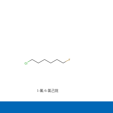
1-氟-6-氯己烷