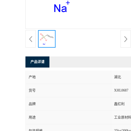
产品详请
产地
湖北
XHL0687
货号
品牌
鑫红利
用途
工业原材料
25kg/200kg