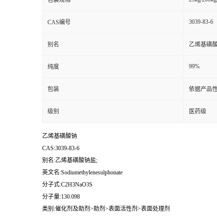
包装规格
3039-83-6
CAS编号
别名
乙烯基磺酸
99%
纯度
包装
依据产品性
级别
医药级
乙烯基磺酸钠
CAS:3039-83-6
别名:乙烯基磺酸钠盐;
英文名:Sodiumethylenesulphonate
分子式:C2H3NaO3S
分子量:130.098
类别:催化剂及助剂>助剂>表面活性剂>表面处理剂