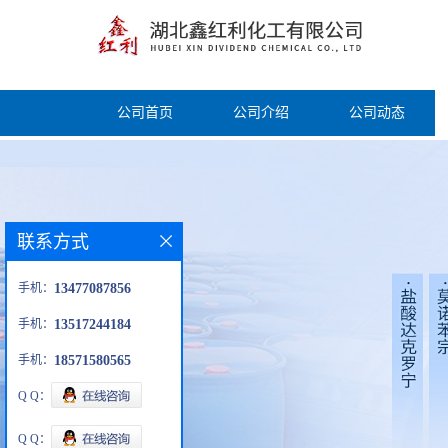
公司首页
公司介绍
公司动态
联系方式
手机：
13477087856
手机：
13517244184
手机：
18571580565
Q Q：
Q Q：