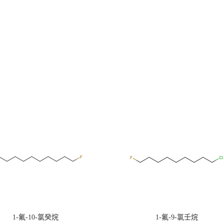
1-氟-10-氯癸烷
1-氟-9-氯壬烷