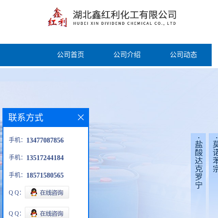
公司首页
公司介绍
公司动态
联系方式
手机：
13477087856
手机：
13517244184
手机：
18571580565
Q Q：
Q Q：