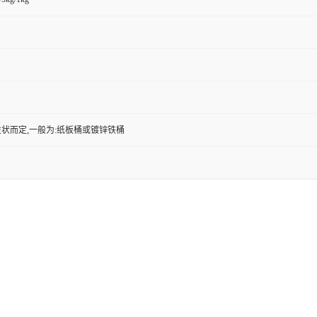
状而定,一般为:纸板桶或镀锌铁桶