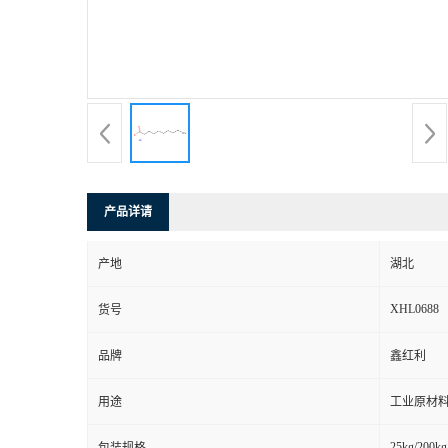
产品详请
产地
湖北
XHL0688
货号
品牌
鑫红利
用途
工业原材料
25kg/200kg