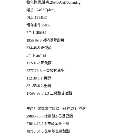
物化性质:沸点:269.6oCat760mmHg
熔点:~240 °C(dec.)
闪点:121.8oC
储存条件:2-8oC
2个上游原料
1956-09-8 对硝基苯酚癸
334-48-5 正癸酸
5个下游产品
112-31-2 正癸醛
2277-23-8 一癸酸甘油酯
112-30-1 1-癸醇
821-55-6 2-壬酮
17598-93-5 1,3-二癸酸甘油酯
生产厂家优惠供应以下品种,欢迎咨询:
29806-73-3 棕榈酸2-乙基己酯
23814-12-2 5-羧酸苯并三唑
49715-04-0 氯甲基氯磺酸酯