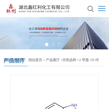
产品展厅
您当前的位置：
网站首页
>
产品展厅
>
优势品种
>
2-甲基-1H-吲
哚-5-羧酸甲酯