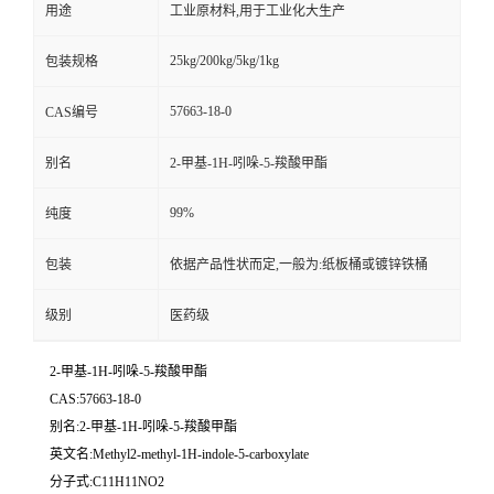
用途
工业原材料,用于工业化大生产
25kg/200kg/5kg/1kg
包装规格
57663-18-0
CAS编号
别名
2-甲基-1H-吲哚-5-羧酸甲酯
99%
纯度
包装
依据产品性状而定,一般为:纸板桶或镀锌铁桶
级别
医药级
2-甲基-1H-吲哚-5-羧酸甲酯
CAS:57663-18-0
别名:2-甲基-1H-吲哚-5-羧酸甲酯
英文名:Methyl2-methyl-1H-indole-5-carboxylate
分子式:C11H11NO2