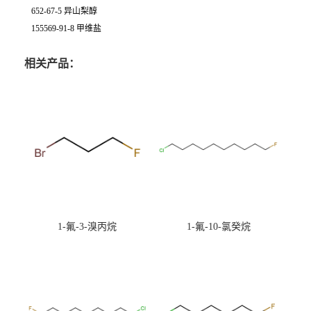
652-67-5 异山梨醇
155569-91-8 甲维盐
相关产品：
1-氟-3-溴丙烷
1-氟-10-氯癸烷