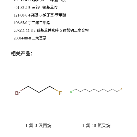
2032-35-1 2-溴-1,1-二乙氧基乙烷
461-82-5 对三氟甲氧基苯胺
121-00-6 4-羟基-3-叔丁基-苯甲醚
106-65-0 丁二酸二甲酯
207511-11-3 2-巯基苯并咪唑-5-磺酸钠二水合物
28804-88-8 二烷基萘
相关产品：
1-氟-3-溴丙烷
1-氟-10-氯癸烷