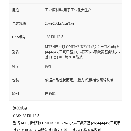
用途
工业原材料,用于工业化大生产
25kg/200kg/5kg/1kg
包装规格
182431-12-5
CAS编号
MTP抑制剂(LOMITAPIDE);N-(2,2,2-三氟乙基)-9-
别名
(4-[4-[4'-(三氟甲基)[1,1'-联苯]-2-甲酰氨基]哌啶-1-
基]丁基)-9H-芴-9-甲酰胺
99%
纯度
包装
依据产品性状而定,一般为:纸板桶或镀锌铁桶
级别
医药级
洛美他派
CAS:182431-12-5
别名:MTP抑制剂(LOMITAPIDE);N-(2,2,2-三氟乙基)-9-(4-[4-[4'-(三氟甲
基)[1,1'-联苯]-2-甲酰氨基]哌啶-1-基]丁基)-9H-芴-9-甲酰胺