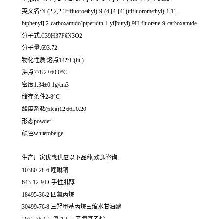
英文名:N-(2,2,2-Trifluoroethyl)-9-(4-[4-[4'-(trifluoromethyl)[1,1'-
biphenyl]-2-carboxamido]piperidin-1-yl]butyl)-9H-fluorene-9-carboxamide
分子式:C39H37F6N3O2
分子量:693.72
物化性质:熔点142°C(lit.)
沸点778.2±60.0°C
密度1.34±0.1g/cm3
储存条件2-8°C
酸度系数(pKa)12.66±0.20
形态powder
颜色whitetobeige
生产厂家优惠供应以下品种,欢迎咨询:
10380-28-6 喹啉铜
643-12-9 D-手性肌醇
18495-30-2 四氯丙烷
30499-70-8 三羟甲基丙烷三缩水甘油醚