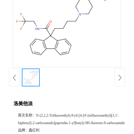
洛美他派
英文名称：
N-(2,2,2-Trifluoroethyl)-9-(4-[4-[4'-(trifluoromethyl)[1,1'-
biphenyl]-2-carboxamido]piperidin-1-yl]butyl)-9H-fluorene-9-carboxamide
品牌：
鑫红利