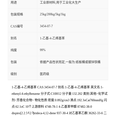
用途
工业原材料,用于工业化大生产
25kg/200kg/5kg/1kg
包装规格
3454-07-7
CAS编号
别名
1-乙基-4-乙烯基苯
99%
纯度
包装
依据产品性状而定,一般为:纸板桶或镀锌铁桶
级别
医药级
1-乙基-4-乙烯基苯 CAS:3454-07-7 别名:1-乙基-4-乙烯基苯 英文名:1-
ethenyl-4-ethylbenzene 分子式:C10H12 分子量:132.202 类别:其他>化学试
剂>芳香化合物> 物化性质:密度:0.892g/cm3 沸点:192.3oCat760mmHg 闪
点:62.1oC 10个上游原料 4748-78-1 4-乙基苯甲醛 87482-38-0
6
3
dispiro[2.2.5
.2
]trideca-4,12-diene 937-30-4 对乙基苯乙酮 36262-33-6 二