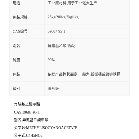
用途
工业原材料,用于工业化大生产
25kg/200kg/5kg/1kg
包装规格
39687-95-1
CAS编号
别名
异氰基乙酸甲酯;
99%
纯度
包装
依据产品性状而定,一般为:纸板桶或镀锌铁桶
级别
医药级
异腈基乙酸甲酯
CAS:39687-95-1
别名:异氰基乙酸甲酯;
英文名:METHYLISOCYANOACETATE
分子式:C4H5NO2