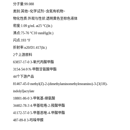
分子量:99.088
类别:其他>化学试剂>含氮有机物>
物化性质:外观与性状:透明黄色至棕色液体
密度:1.09 g/mL at25 °C(lit.)
沸点:75-76 °C10 mmHg(lit.)
闪点:193 °F
折射率:n20/D1.417(lit.)
2个上游原料
63857-17-0 3-氧代丙酸甲酯
3154-54-9 N-甲酰甘氨酸甲酯
44个下游产品
81467-45-0 methyl(Z)-2-(dimethylaminomethyleneamino)-3-[3(1H)-
indolyl]acrylate
18801-86-0 3-甲氧基-缬氨酸
34402-78-3 4-甲基吡咯-2-羧酸甲酯
41172-57-0 5-甲基恶唑-4-甲酸甲酯
487-89-8 3-吲哚甲醛