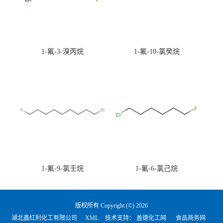
1-氟-3-溴丙烷
1-氟-10-氯癸烷
1-氟-9-氯壬烷
1-氟-6-氯己烷
版权所有 Copyright (©) 2026
湖北鑫红利化工有限公司
XML
技术支持：
盖德化工网
食品商务网