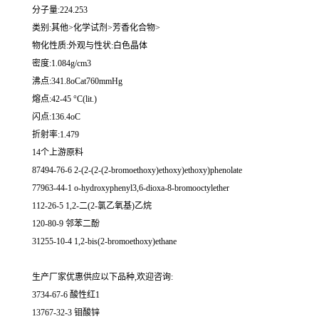
分子量:224.253
类别:其他>化学试剂>芳香化合物>
物化性质:外观与性状:白色晶体
密度:1.084g/cm3
沸点:341.8oCat760mmHg
熔点:42-45 °C(lit.)
闪点:136.4oC
折射率:1.479
14个上游原料
87494-76-6 2-(2-(2-(2-bromoethoxy)ethoxy)ethoxy)phenolate
77963-44-1 o-hydroxyphenyl3,6-dioxa-8-bromooctylether
112-26-5 1,2-二(2-氯乙氧基)乙烷
120-80-9 邻苯二酚
31255-10-4 1,2-bis(2-bromoethoxy)ethane
生产厂家优惠供应以下品种,欢迎咨询:
3734-67-6 酸性红1
13767-32-3 钼酸锌