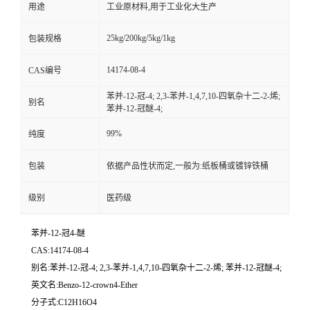
用途
工业原材料,用于工业化大生产
25kg/200kg/5kg/1kg
包装规格
14174-08-4
CAS编号
苯并-12-冠-4; 2,3-苯并-1,4,7,10-四氧杂十二-2-烯;
别名
苯并-12-冠醚-4;
99%
纯度
包装
依据产品性状而定,一般为:纸板桶或镀锌铁桶
级别
医药级
苯并-12-冠4-醚
CAS:14174-08-4
别名:苯并-12-冠-4; 2,3-苯并-1,4,7,10-四氧杂十二-2-烯; 苯并-12-冠醚-4;
英文名:Benzo-12-crown4-Ether
分子式:C12H16O4