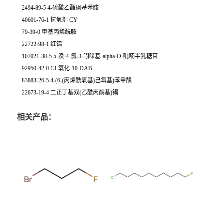
2494-89-5 4-硫酸乙酯砜基苯胺
40601-76-1 抗氧剂 CY
79-39-0 甲基丙烯酰胺
22722-98-1 红铝
107021-38-5 5-溴-4-氯-3-吲哚基-alpha-D-吡喃半乳糖苷
92950-42-0 13-氧化-10-DAB
83883-26-5 4-(6-(丙烯酰氧基)己氧基)苯甲酸
22673-19-4 二正丁基双(乙酰丙酮基)锡
相关产品：