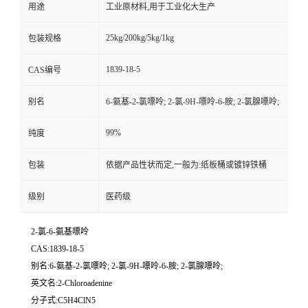
用途
工业原材料,用于工业化大生产
25kg/200kg/5kg/1kg
包装规格
1839-18-5
CAS编号
别名
6-氨基-2-氯嘌呤; 2-氯-9H-嘌呤-6-胺; 2-氯腺嘌呤;
99%
纯度
包装
依据产品性状而定,一般为:纸板桶或镀锌铁桶
级别
医药级
2-氯-6-氨基嘌呤
CAS:1839-18-5
别名:6-氨基-2-氯嘌呤; 2-氯-9H-嘌呤-6-胺; 2-氯腺嘌呤;
英文名:2-Chloroadenine
分子式:C5H4ClN5