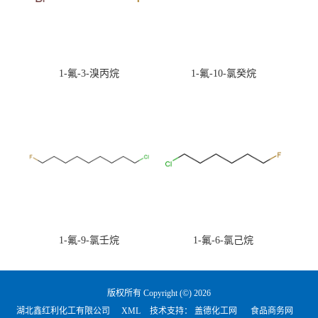
1-氟-3-溴丙烷
1-氟-10-氯癸烷
1-氟-9-氯壬烷
1-氟-6-氯己烷
版权所有 Copyright (©) 2026
湖北鑫红利化工有限公司
XML
技术支持：
盖德化工网
食品商务网