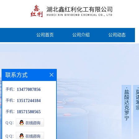
公司首页
公司介绍
公司动态
联系方式
手机：
13477087856
手机：
13517244184
手机：
18571580565
Q Q：
Q Q：