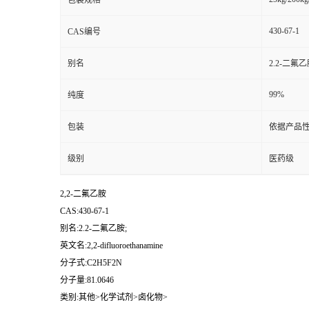
包装规格
430-67-1
CAS编号
别名
2.2-二氟乙
99%
纯度
包装
依据产品性
级别
医药级
2,2-二氟乙胺
CAS:430-67-1
别名:2.2-二氟乙胺;
英文名:2,2-difluoroethanamine
分子式:C2H5F2N
分子量:81.0646
类别:其他>化学试剂>卤化物>