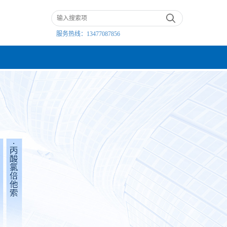
服务热线：
13477087856