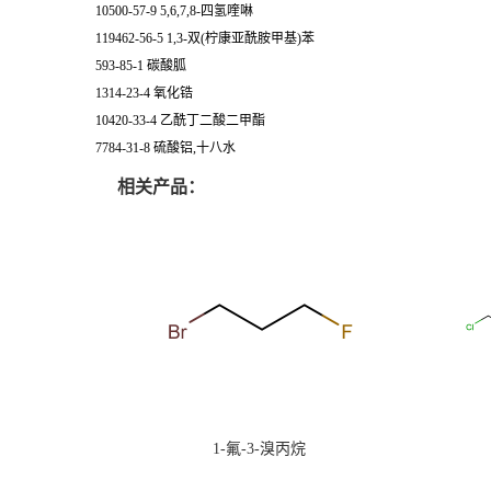
10500-57-9 5,6,7,8-四氢喹啉
119462-56-5 1,3-双(柠康亚酰胺甲基)苯
593-85-1 碳酸胍
1314-23-4 氧化锆
10420-33-4 乙酰丁二酸二甲酯
7784-31-8 硫酸铝,十八水
相关产品：
1-氟-3-溴丙烷