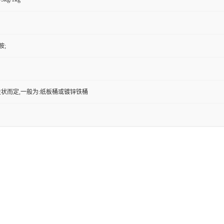
胺;
状而定,一般为:纸板桶或镀锌铁桶