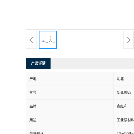
产品详请
产地
湖北
XHL0829
货号
品牌
鑫红利
用途
工业原材料
25kg/200kg