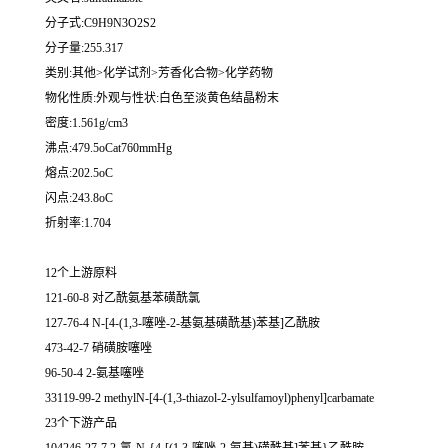
分子式:C9H9N3O2S2
分子量:255.317
类别:其他>化学试剂>芳香化合物>化学药物
物化性质:外观与性状:白色至淡黄色结晶粉末
密度:1.561g/cm3
沸点:479.5oCat760mmHg
熔点:202.5oC
闪点:243.8oC
折射率:1.704
12个上游原料
121-60-8 对乙酰氨基苯磺酰氯
127-76-4 N-[4-(1,3-噻唑-2-基氨基磺酰基)苯基]乙酰胺
473-42-7 硝磺胺噻唑
96-50-4 2-氨基噻唑
33119-99-2 methylN-[4-(1,3-thiazol-2-ylsulfamoyl)phenyl]carbamate
23个下游产品