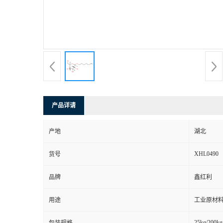
产品详请
产地
湖北
XHL0490
货号
品牌
鑫红利
用途
工业原材料
25kg/200kg