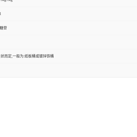
1
基糖苷
状而定,一般为:纸板桶或镀锌铁桶