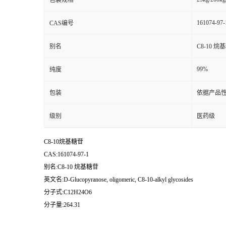
包装规格
161074-97-
CAS编号
别名
C8-10 烷
99%
纯度
包装
依据产品性
级别
医药级
C8-10烷基糖苷
CAS:161074-97-1
别名:C8-10 烷基糖苷
英文名:D-Glucopyranose, oligomeric, C8-10-alkyl glycosides
分子式:C12H24O6
分子量:264.31