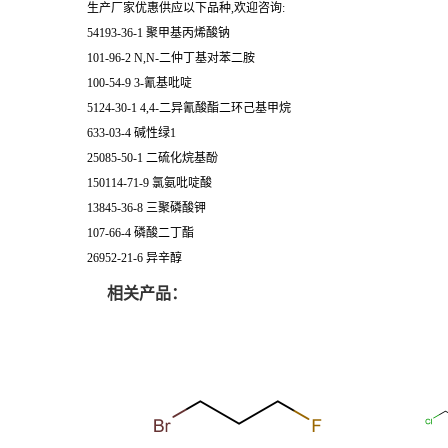
生产厂家优惠供应以下品种,欢迎咨询:
54193-36-1 聚甲基丙烯酸钠
101-96-2 N,N-二仲丁基对苯二胺
100-54-9 3-氰基吡啶
5124-30-1 4,4-二异氰酸酯二环己基甲烷
633-03-4 碱性绿1
25085-50-1 二硫化烷基酚
150114-71-9 氯氨吡啶酸
13845-36-8 三聚磷酸钾
107-66-4 磷酸二丁酯
26952-21-6 异辛醇
相关产品：