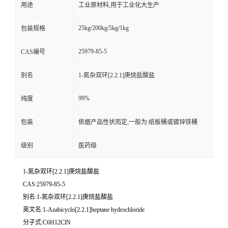
用途
工业原材料,用于工业化大生产
25kg/200kg/5kg/1kg
包装规格
25979-85-5
CAS编号
别名
1-氮杂双环[2.2.1]庚烷盐酸盐
99%
纯度
包装
依据产品性状而定,一般为:纸板桶或镀锌铁桶
级别
医药级
1-氮杂双环[2.2.1]庚烷盐酸盐
CAS:25979-85-5
别名:1-氮杂双环[2.2.1]庚烷盐酸盐
英文名:1-Azabicyclo[2.2.1]heptane hydrochloride
分子式:C6H12ClN