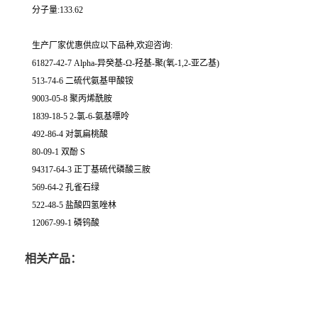
分子量:133.62
生产厂家优惠供应以下品种,欢迎咨询:
61827-42-7 Alpha-异癸基-Ω-羟基-聚(氧-1,2-亚乙基)
513-74-6 二硫代氨基甲酸铵
9003-05-8 聚丙烯酰胺
1839-18-5 2-氯-6-氨基嘌呤
492-86-4 对氯扁桃酸
80-09-1 双酚 S
94317-64-3 正丁基硫代磷酸三胺
569-64-2 孔雀石绿
522-48-5 盐酸四氢唑林
12067-99-1 磷钨酸
相关产品：