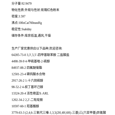
分子量:92.9479
物化性质:外观与性状:玫瑰红色粉末
密度:3.597
沸点:100oCat760mmHg
稳定性:Stability
储存条件:库房低温,通风,干燥
生产厂家优惠供应以下品种,欢迎咨询:
64285-73-0 3,3′,5,5′-四甲基联苯胺 二盐酸盐
4498-39-9 4-甲硫基唑-2-硫醇
84937-88-2 四氟醚菊酯
12501-23-4 磷钨酸水合物
2917-26-2 1-十六烷硫醇
98-52-2 4-叔丁基环己醇
13324-20-4 活性艳蓝X-ARL
1202-34-2 2,2'-二吡啶胺
10597-60-1 羟基酪醇
3779-63-3 (2,4,6-三氧代三嗪-1,3,5(2H,4H,6H)-三基)三(六亚甲基)异氰酸