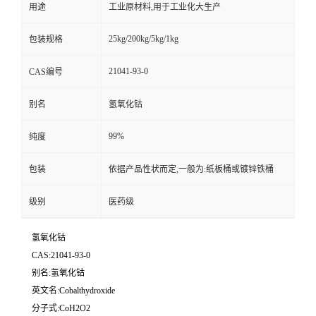
用途
工业原材料,用于工业化大生产
25kg/200kg/5kg/1kg
包装规格
21041-93-0
CAS编号
别名
氢氧化钴
99%
纯度
包装
依据产品性状而定,一般为:纸板桶或镀锌铁桶
级别
医药级
氢氧化钴
CAS:21041-93-0
别名:氢氧化钴
英文名:Cobalthydroxide
分子式:CoH2O2