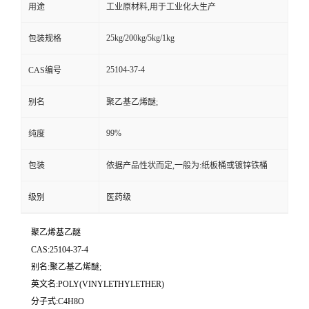
用途
工业原材料,用于工业化大生产
25kg/200kg/5kg/1kg
包装规格
25104-37-4
CAS编号
别名
聚乙基乙烯醚;
99%
纯度
包装
依据产品性状而定,一般为:纸板桶或镀锌铁桶
级别
医药级
聚乙烯基乙醚
CAS:25104-37-4
别名:聚乙基乙烯醚;
英文名:POLY(VINYLETHYLETHER)
分子式:C4H8O