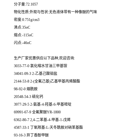
分子量:72.1057
物化性质:外观与性状:无色液体带有一种像醚的气味
密度:0.751g/cm3
沸点:35oC
熔点:-115oC
闪点:-46oC
生产厂家优惠供应以下品种,欢迎咨询:
3033-77-0 氯化缩水甘油三甲基铵
34041-09-3 2-乙基己酸钼盐
2144-53-8 2-(全氟己基)乙基甲基丙烯酸酯
98-92-0 烟酰胺
20548-54-3 硫化钙
3977-29-5 2-氨基-4-羟基-6-甲基嘧啶
69991-67-9 全氟聚醚YR-1800
6362-80-7 2,4-二苯基-4-甲基-1-戊烯
4587-33-1 丁氧羰基-L-天冬酰胺对硝苯基酯
93-16-3 异丁香酚甲醚