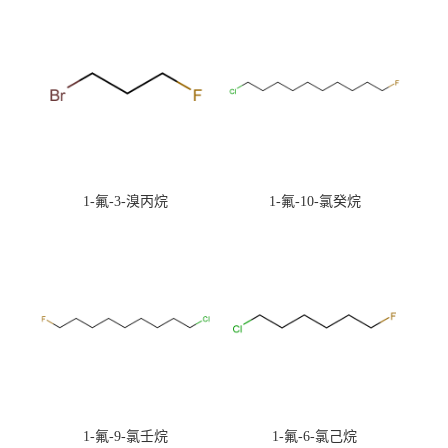
1-氟-3-溴丙烷
1-氟-10-氯癸烷
1-氟-9-氯壬烷
1-氟-6-氯己烷