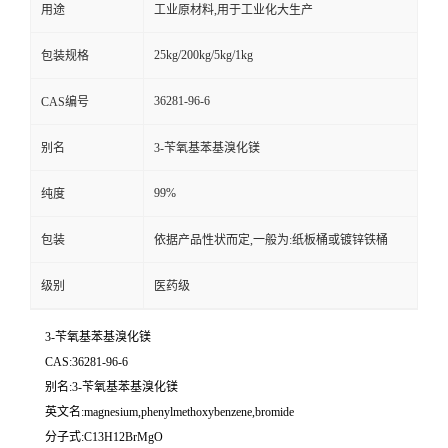
用途
工业原材料,用于工业化大生产
25kg/200kg/5kg/1kg
包装规格
36281-96-6
CAS编号
别名
3-苄氧基苯基溴化镁
99%
纯度
包装
依据产品性状而定,一般为:纸板桶或镀锌铁桶
级别
医药级
3-苄氧基苯基溴化镁
CAS:36281-96-6
别名:3-苄氧基苯基溴化镁
英文名:magnesium,phenylmethoxybenzene,bromide
分子式:C13H12BrMgO