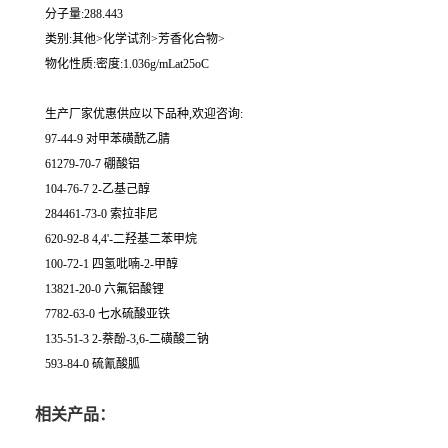
分子量:288.443
类别:其他>化学试剂>芳香化合物>
物化性质:密度:1.036g/mLat25oC
生产厂家优惠供应以下品种,欢迎咨询:
97-44-9 对甲苯磺酰乙腈
61279-70-7 硼酸铝
104-76-7 2-乙基己醇
284461-73-0 索拉非尼
620-92-8 4,4'-二羟基二苯甲烷
100-72-1 四氢吡喃-2-甲醇
13821-20-0 六氟铝酸锂
7782-63-0 七水硫酸亚铁
135-51-3 2-萘酚-3,6-二磺酸二钠
593-84-0 硫氰酸胍
相关产品：