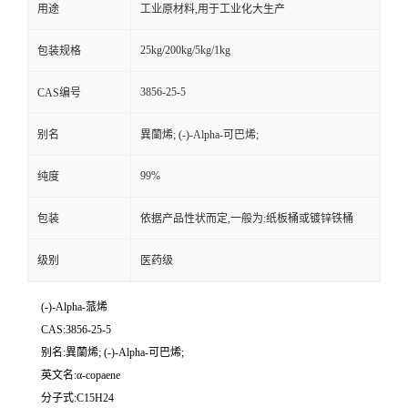
用途
工业原材料,用于工业化大生产
25kg/200kg/5kg/1kg
包装规格
3856-25-5
CAS编号
别名
異蘭烯; (-)-Alpha-可巴烯;
99%
纯度
包装
依据产品性状而定,一般为:纸板桶或镀锌铁桶
级别
医药级
(-)-Alpha-蒎烯
CAS:3856-25-5
别名:異蘭烯; (-)-Alpha-可巴烯;
英文名:α-copaene
分子式:C15H24