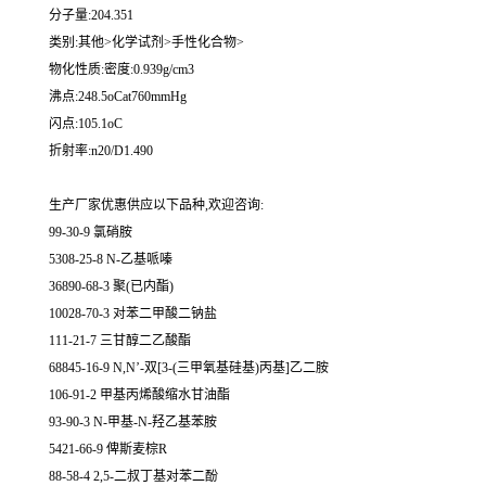
分子量:204.351
类别:其他>化学试剂>手性化合物>
物化性质:密度:0.939g/cm3
沸点:248.5oCat760mmHg
闪点:105.1oC
折射率:n20/D1.490
生产厂家优惠供应以下品种,欢迎咨询:
99-30-9 氯硝胺
5308-25-8 N-乙基哌嗪
36890-68-3 聚(已内酯)
10028-70-3 对苯二甲酸二钠盐
111-21-7 三甘醇二乙酸酯
68845-16-9 N,N’-双[3-(三甲氧基硅基)丙基]乙二胺
106-91-2 甲基丙烯酸缩水甘油酯
93-90-3 N-甲基-N-羟乙基苯胺
5421-66-9 俾斯麦棕R
88-58-4 2,5-二叔丁基对苯二酚