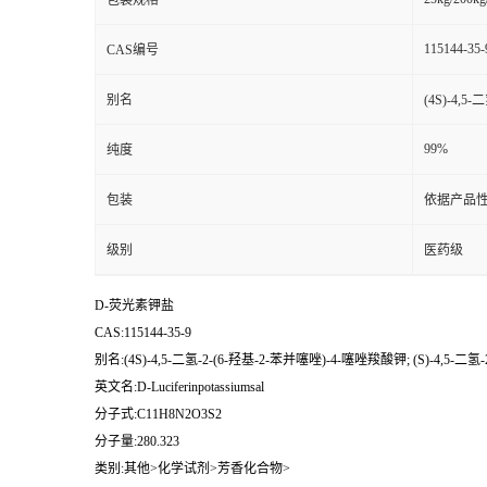
包装规格
115144-35-
CAS编号
别名
(4S)-4,5
99%
纯度
包装
依据产品性
级别
医药级
D-荧光素钾盐
CAS:115144-35-9
别名:(4S)-4,5-二氢-2-(6-羟基-2-苯并噻唑)-4-噻唑羧酸钾; (S)-4,5-二
英文名:D-Luciferinpotassiumsal
分子式:C11H8N2O3S2
分子量:280.323
类别:其他>化学试剂>芳香化合物>