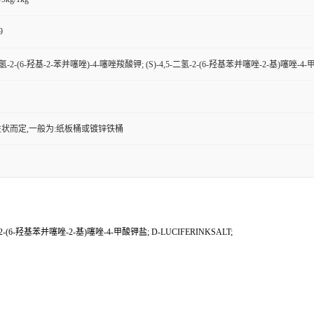
9
-二氢-2-(6-羟基-2-苯并噻唑)-4-噻唑羧酸钾; (S)-4,5-二氢-2-(6-羟基苯并噻唑-2-基)噻唑-4-
状而定,一般为:纸板桶或镀锌铁桶
氢-2-(6-羟基苯并噻唑-2-基)噻唑-4-甲酸钾盐; D-LUCIFERINKSALT;