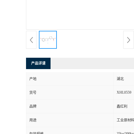
产品详请
产地
湖北
XHL0559
货号
品牌
鑫红利
用途
工业原材料
25kg/200kg