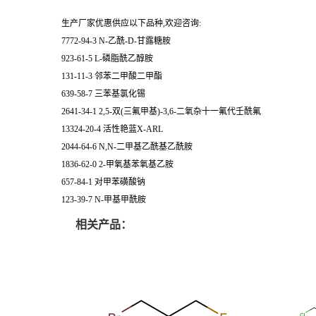
生产厂家优惠供应以下品种,欢迎咨询:
7772-94-3 N-乙酰-D-甘露糖胺
923-61-5 L-磷脂酰乙醇胺
131-11-3 邻苯二甲酸二甲酯
639-58-7 三苯基氯化锡
2641-34-1 2,5-双(三氟甲基)-3,6-二氧杂十一氟代壬酰氟
13324-20-4 活性艳蓝X-ARL
2044-64-6 N,N-二甲基乙酰基乙酰胺
1836-62-0 2-甲氧基苯氧基乙胺
657-84-1 对甲苯磺酸钠
123-39-7 N-甲基甲酰胺
相关产品：