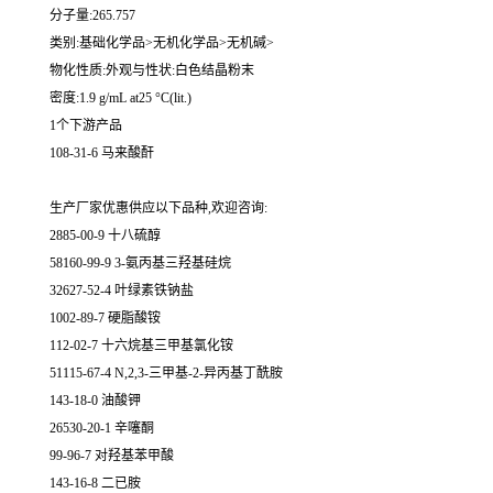
分子量:265.757
类别:基础化学品>无机化学品>无机碱>
物化性质:外观与性状:白色结晶粉末
密度:1.9 g/mL at25 °C(lit.)
1个下游产品
108-31-6 马来酸酐
生产厂家优惠供应以下品种,欢迎咨询:
2885-00-9 十八硫醇
58160-99-9 3-氨丙基三羟基硅烷
32627-52-4 叶绿素铁钠盐
1002-89-7 硬脂酸铵
112-02-7 十六烷基三甲基氯化铵
51115-67-4 N,2,3-三甲基-2-异丙基丁酰胺
143-18-0 油酸钾
26530-20-1 辛噻酮
99-96-7 对羟基苯甲酸
143-16-8 二已胺