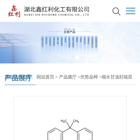
产品展厅
您当前的位置：
网站首页
>
产品展厅
>
优势品种
>
缩水甘油封端双
酚 A 环氧氯丙烷共聚物