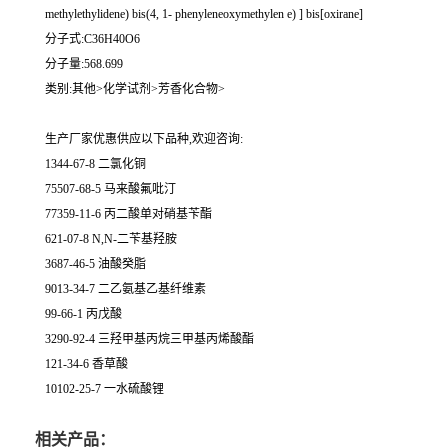
methylethylidene) bis(4, 1- phenyleneoxymethylen e) ] bis[oxirane]
分子式:C36H40O6
分子量:568.699
类别:其他>化学试剂>芳香化合物>
生产厂家优惠供应以下品种,欢迎咨询:
1344-67-8 二氯化铜
75507-68-5 马来酸氟吡汀
77359-11-6 丙二酸单对硝基苄酯
621-07-8 N,N-二苄基羟胺
3687-46-5 油酸癸脂
9013-34-7 二乙氨基乙基纤维素
99-66-1 丙戊酸
3290-92-4 三羟甲基丙烷三甲基丙烯酸酯
121-34-6 香草酸
10102-25-7 一水硫酸锂
相关产品：