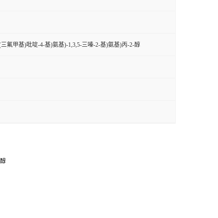
(三氟甲基)吡啶-4-基)氨基)-1,3,5-三嗪-2-基)氨基)丙-2-醇
-醇