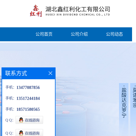
公司首页
公司介绍
公司动态
联系方式
手机：
13477087856
手机：
13517244184
手机：
18571580565
Q Q：
Q Q：