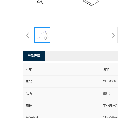
产品详请
产地
湖北
XHL0609
货号
品牌
鑫红利
用途
工业原材料
25kg/200kg