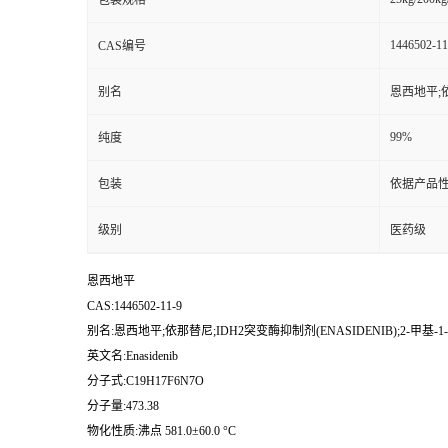
包装规格
1446502-11
CAS编号
别名
恩西地平;依那
99%
纯度
包装
依据产品性
级别
医药级
恩西地平
CAS:1446502-11-9
别名:恩西地平;依那替尼;IDH2突变酶抑制剂(ENASIDENIB);2-甲基-1-((4(
英文名:Enasidenib
分子式:C19H17F6N7O
分子量:473.38
物化性质:沸点 581.0±60.0 °C