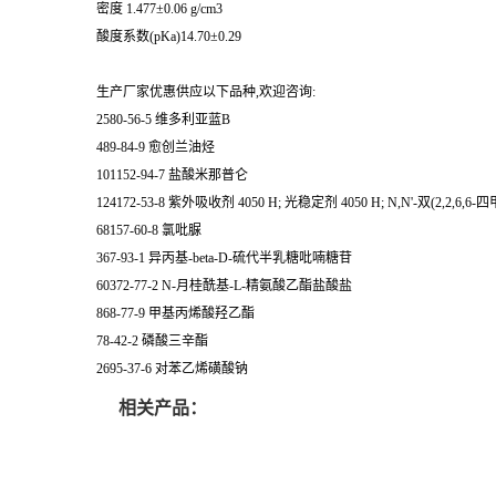
密度 1.477±0.06 g/cm3
酸度系数(pKa)14.70±0.29
生产厂家优惠供应以下品种,欢迎咨询:
2580-56-5 维多利亚蓝B
489-84-9 愈创兰油烃
101152-94-7 盐酸米那普仑
124172-53-8 紫外吸收剂 4050 H; 光稳定剂 4050 H; N,N'-双(2,2,6
68157-60-8 氯吡脲
367-93-1 异丙基-beta-D-硫代半乳糖吡喃糖苷
60372-77-2 N-月桂酰基-L-精氨酸乙酯盐酸盐
868-77-9 甲基丙烯酸羟乙酯
78-42-2 磷酸三辛酯
2695-37-6 对苯乙烯磺酸钠
相关产品：