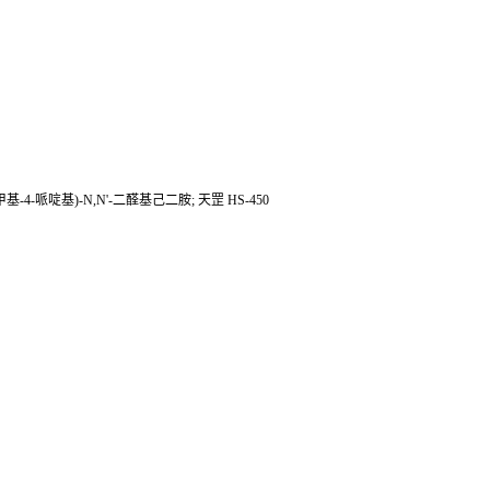
,6-四甲基-4-哌啶基)-N,N'-二醛基己二胺; 天罡 HS-450