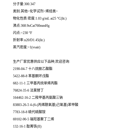
分子量:300.347
类别:其他>化学试剂>烯烃类>
物化性质:密度:1.03 g/mL at25 °C(lit.)
沸点:368.9oCat760mmHg
闪点:>230 °F
折射率:n20/D1.45(lit.)
蒸汽密度:>1(vsair)
生产厂家优惠供应以下品种,欢迎咨询:
2190-04-7 十八烷胺乙酸酯
5422-88-8 苯基酮环戊酯
682-11-1 三甲基丙烷单烯丙酯
76824-35-6 法莫替丁
164462-16-2 二羧甲基丙氨酸三钠
83883-26-5 4-(6-(丙烯酰氧基)己氧基)苯甲酸
7783-18-8 硫代硫酸铵
69102-90-5 端羟基聚丁二烯
132-16-1 酞菁铁(II)