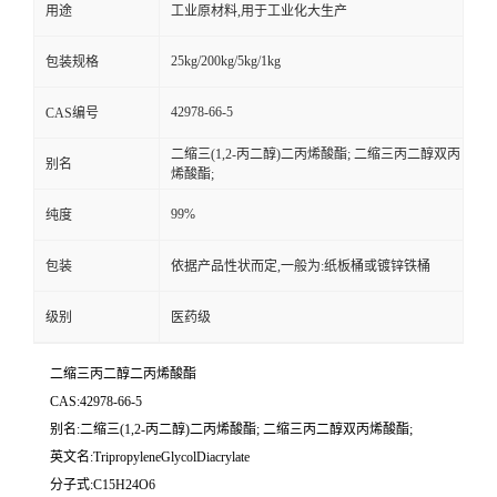
用途
工业原材料,用于工业化大生产
25kg/200kg/5kg/1kg
包装规格
42978-66-5
CAS编号
二缩三(1,2-丙二醇)二丙烯酸酯; 二缩三丙二醇双丙
别名
烯酸酯;
99%
纯度
包装
依据产品性状而定,一般为:纸板桶或镀锌铁桶
级别
医药级
二缩三丙二醇二丙烯酸酯
CAS:42978-66-5
别名:二缩三(1,2-丙二醇)二丙烯酸酯; 二缩三丙二醇双丙烯酸酯;
英文名:TripropyleneGlycolDiacrylate
分子式:C15H24O6