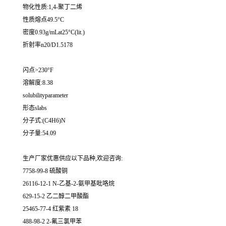
物化性质:1,4-聚丁二烯
性质熔点49.5°C
密度0.93g/mLat25°C(lit.)
折射率n20/D1.5178
闪点>230°F
溶解度:8.38
solubilityparameter
形态slabs
分子式:(C4H6)N
分子量:54.09
生产厂家优惠供应以下品种,欢迎咨询:
7758-99-8 硫酸铜
26116-12-1 N-乙基-2-氨甲基吡咯烷
629-15-2 乙二醇二甲酸酯
25465-77-4 红紫素 18
488-98-2 2-氟三氯甲苯