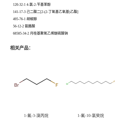
120-32-1 4-氯-2-苄基苯酚
141-17-3 己二酸二[2-(2-丁氧基乙氧基)乙酯]
495-76-1 胡椒醇
56-12-2 氨酪酸
68585-34-2 月桂基聚氧乙烯醚硫酸钠
相关产品：
1-氟-3-溴丙烷
1-氟-10-氯癸烷