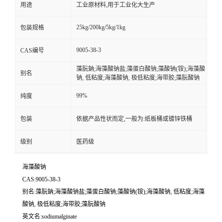
用途
工业原材料,用于工业化大生产
25kg/200kg/5kg/1kg
包装规格
9005-38-3
CAS编号
藻朊鈉;海藻酸钠盐;藻蛋白酸钠;藻酸钠(铵);海藻酸
别名
钠, 低粘度;海藻酸钠, 极低粘度;海带胶;藻朊酸钠
99%
纯度
包装
依据产品性状而定,一般为:纸板桶或镀锌铁桶
级别
医药级
海藻酸钠
CAS:9005-38-3
别名:藻朊鈉;海藻酸钠盐;藻蛋白酸钠;藻酸钠(铵);海藻酸钠, 低粘度;海藻
酸钠, 极低粘度;海带胶;藻朊酸钠
英文名:sodiumalginate