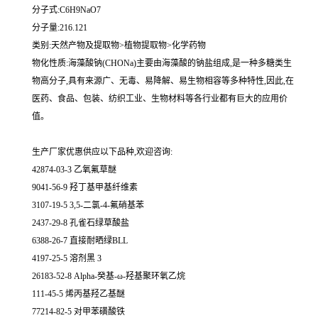
分子式:C6H9NaO7
分子量:216.121
类别:天然产物及提取物>植物提取物>化学药物
物化性质:海藻酸钠(CHONa)主要由海藻酸的钠盐组成,是一种多糖类生
物高分子,具有来源广、无毒、易降解、易生物相容等多种特性,因此,在
医药、食品、包装、纺织工业、生物材料等各行业都有巨大的应用价
值。
生产厂家优惠供应以下品种,欢迎咨询:
42874-03-3 乙氧氟草醚
9041-56-9 羟丁基甲基纤维素
3107-19-5 3,5-二氯-4-氟硝基苯
2437-29-8 孔雀石绿草酸盐
6388-26-7 直接耐晒绿BLL
4197-25-5 溶剂黑 3
26183-52-8 Alpha-癸基-ω-羟基聚环氧乙烷
111-45-5 烯丙基羟乙基醚
77214-82-5 对甲苯磺酸铁