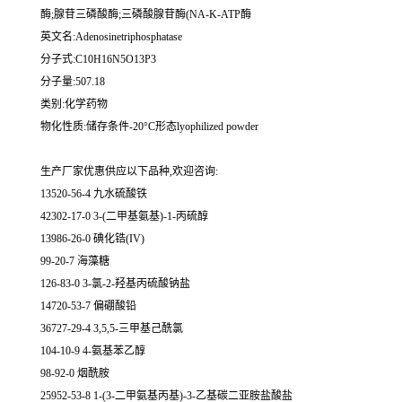
酶;腺苷三磷酸酶;三磷酸腺苷酶(NA-K-ATP酶
英文名:Adenosinetriphosphatase
分子式:C10H16N5O13P3
分子量:507.18
类别:化学药物
物化性质:储存条件-20°C形态lyophilized powder
生产厂家优惠供应以下品种,欢迎咨询:
13520-56-4 九水硫酸铁
42302-17-0 3-(二甲基氨基)-1-丙硫醇
13986-26-0 碘化锆(IV)
99-20-7 海藻糖
126-83-0 3-氯-2-羟基丙硫酸钠盐
14720-53-7 偏硼酸铅
36727-29-4 3,5,5-三甲基己酰氯
104-10-9 4-氨基苯乙醇
98-92-0 烟酰胺
25952-53-8 1-(3-二甲氨基丙基)-3-乙基碳二亚胺盐酸盐