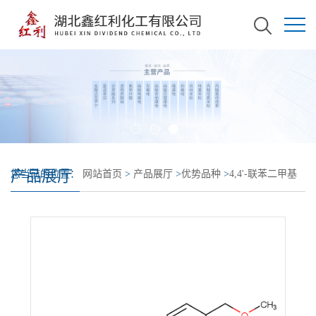
产品展厅
您当前的位置：
网站首页
>
产品展厅
>
优势品种
>
4,4'-联苯二甲基
二甲醚