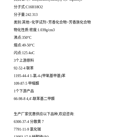
分子式:C16H18O2
分子量:242.313
类别:其他>化学试剂>芳香化合物>芳香族化合物
物化性质:密度:1.039g/cm3
沸点:350°C
熔点:49-50°C
闪点:125.4oC
3个上游原料
92-52-4 联苯
1195-44-4 1-氯-4-(甲氧基甲基)苯
109-87-5 甲缩醛
1个下游产品
66-98-8 4,4'-联苯基二甲醛
生产厂家优惠供应以下品种,欢迎咨询:
6300-37-4 分散黄 7
7791-11-9 氯化铷