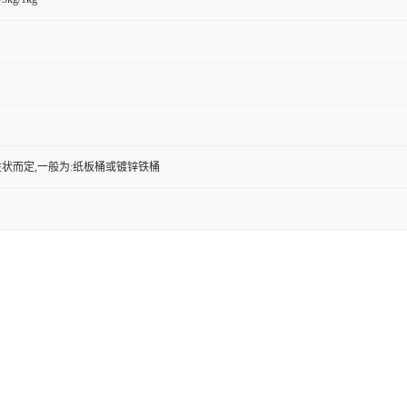
状而定,一般为:纸板桶或镀锌铁桶