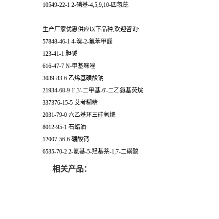
10549-22-1 2-硝基-4,5,9,10-四氢芘
生产厂家优惠供应以下品种,欢迎咨询:
57848-46-1 4-溴-2-氟苯甲醛
123-41-1 胆碱
616-47-7 N-甲基咪唑
3039-83-6 乙烯基磺酸钠
21934-68-9 1',3'-二甲基-6'-二乙氨基荧烷
337376-15-5 艾考糊精
2031-79-0 六乙基环三硅氧烷
8012-95-1 石蜡油
12007-56-6 硼酸钙
6535-70-2 2-氨基-5-羟基萘-1,7-二磺酸
相关产品：