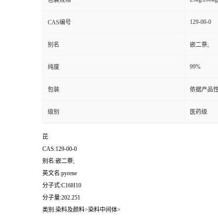
包装规格
129-00-0
CAS编号
别名
嵌二萘;
99%
纯度
包装
依据产品性
级别
医药级
芘
CAS:129-00-0
别名:嵌二萘;
英文名:pyrene
分子式:C16H10
分子量:202.251
类别:染料及颜料>染料中间体>