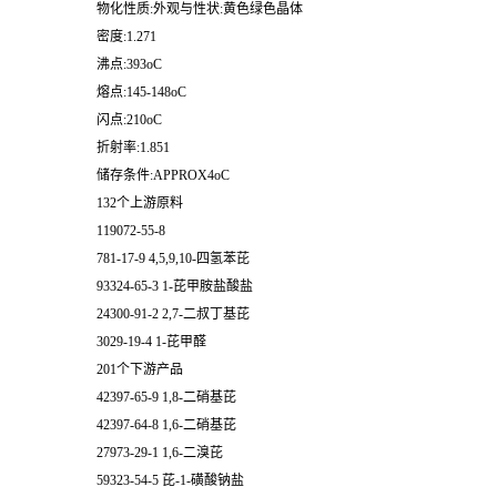
物化性质:外观与性状:黄色绿色晶体
密度:1.271
沸点:393oC
熔点:145-148oC
闪点:210oC
折射率:1.851
储存条件:APPROX4oC
132个上游原料
119072-55-8
781-17-9 4,5,9,10-四氢苯芘
93324-65-3 1-芘甲胺盐酸盐
24300-91-2 2,7-二叔丁基芘
3029-19-4 1-芘甲醛
201个下游产品
42397-65-9 1,8-二硝基芘
42397-64-8 1,6-二硝基芘
27973-29-1 1,6-二溴芘
59323-54-5 芘-1-磺酸钠盐