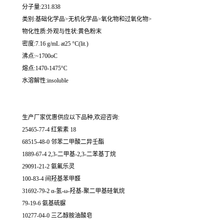
分子量:231.838
类别:基础化学品>无机化学品>氧化物和过氧化物>
物化性质:外观与性状:黄色粉末
密度:7.16 g/mL at25 °C(lit.)
沸点:~1700oC
熔点:1470-1475°C
水溶解性:insoluble
生产厂家优惠供应以下品种,欢迎咨询:
25465-77-4 红紫素 18
68515-48-0 邻苯二甲酸二异壬酯
1889-67-4 2,3-二甲基-2,3-二苯基丁烷
29091-21-2 氨氟乐灵
100-83-4 间羟基苯甲醛
31692-79-2 α-氢-ω-羟基-聚二甲基硅氧烷
79-19-6 氨基硫脲
10277-04-0 三乙醇胺油酸皂