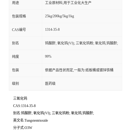
用途
工业原材料,用于工业化大生产
25kg/200kg/5kg/1kg
包装规格
1314-35-8
CAS编号
别名
钨酸酐; 氧化钨(VI); 三氧化钨粉; 氧化钨,钨酸酐;
99%
纯度
包装
依据产品性状而定,一般为:纸板桶或镀锌铁桶
级别
医药级
三氧化钨
CAS:1314-35-8
别名:钨酸酐; 氧化钨(VI); 三氧化钨粉; 氧化钨,钨酸酐;
英文名:Tungstentrioxide
分子式:O3W