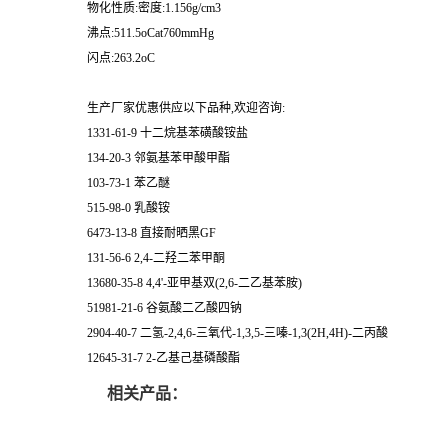
物化性质:密度:1.156g/cm3
沸点:511.5oCat760mmHg
闪点:263.2oC
生产厂家优惠供应以下品种,欢迎咨询:
1331-61-9 十二烷基苯磺酸铵盐
134-20-3 邻氨基苯甲酸甲酯
103-73-1 苯乙醚
515-98-0 乳酸铵
6473-13-8 直接耐晒黑GF
131-56-6 2,4-二羟二苯甲酮
13680-35-8 4,4'-亚甲基双(2,6-二乙基苯胺)
51981-21-6 谷氨酸二乙酸四钠
2904-40-7 二氢-2,4,6-三氧代-1,3,5-三嗪-1,3(2H,4H)-二丙酸
12645-31-7 2-乙基己基磷酸酯
相关产品：