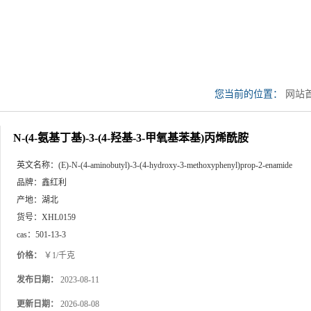
您当前的位置：
网站
氧基苯基)丙烯酰胺
N-(4-氨基丁基)-3-(4-羟基-3-甲氧基苯基)丙烯酰胺
英文名称：
(E)-N-(4-aminobutyl)-3-(4-hydroxy-3-methoxyphenyl)prop-2-enamide
品牌：
鑫红利
产地：
湖北
货号：
XHL0159
cas：
501-13-3
价格：
￥1/千克
发布日期：
2023-08-11
更新日期：
2026-08-08