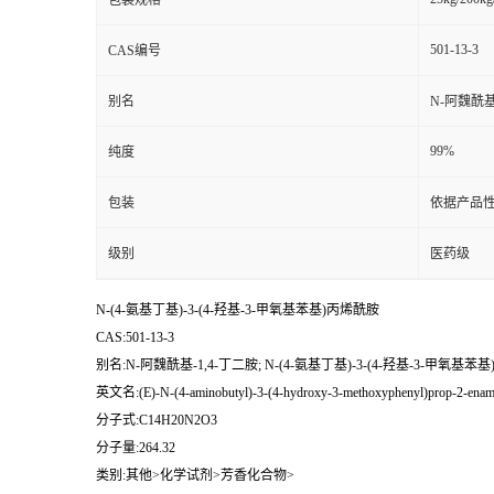
包装规格
501-13-3
CAS编号
别名
N-阿魏酰基-
99%
纯度
包装
依据产品性
级别
医药级
N-(4-氨基丁基)-3-(4-羟基-3-甲氧基苯基)丙烯酰胺
CAS:501-13-3
别名:N-阿魏酰基-1,4-丁二胺; N-(4-氨基丁基)-3-(4-羟基-3-甲氧基苯
英文名:(E)-N-(4-aminobutyl)-3-(4-hydroxy-3-methoxyphenyl)prop-2-enam
分子式:C14H20N2O3
分子量:264.32
类别:其他>化学试剂>芳香化合物>