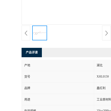
产品详请
产地
湖北
XHL0159
货号
品牌
鑫红利
用途
工业原材料
25kg/200kg