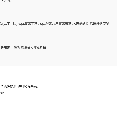
1,4-丁二胺; N-(4-氨基丁基)-3-(4-羟基-3-甲氧基苯基)-2-丙烯酰胺; 微叶猪毛菜碱;
状而定,一般为:纸板桶或镀锌铁桶
基)-2-丙烯酰胺; 微叶猪毛菜碱;
ide