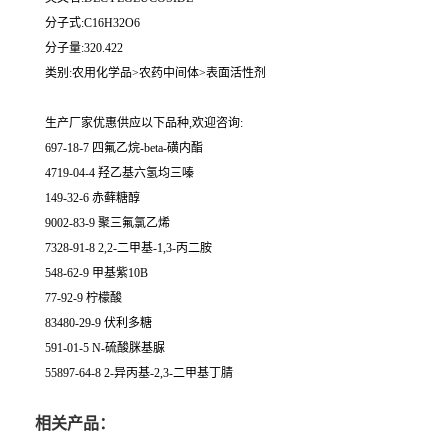
分子式:C16H32O6
分子量:320.422
类别:农用化学品>农药中间体>表面活性剂
生产厂家优惠供应以下品种,欢迎咨询:
697-18-7 四氟乙烷-beta-磺内酯
4719-04-4 羟乙基六氢均三嗪
149-32-6 赤藓糖醇
9002-83-9 聚三氟氯乙烯
7328-91-8 2,2-二甲基-1,3-丙二胺
548-62-9 甲基紫10B
77-92-9 柠檬酸
83480-29-9 伏利多糖
591-01-5 N-硫酸脒基脲
55897-64-8 2-异丙基-2,3-二甲基丁腈
相关产品：