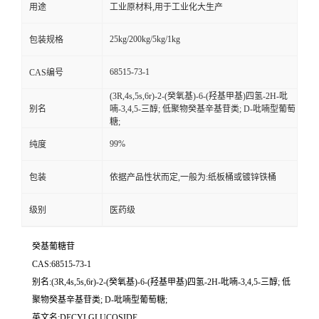
用途
工业原材料,用于工业化大生产
25kg/200kg/5kg/1kg
包装规格
68515-73-1
CAS编号
(3R,4s,5s,6r)-2-(癸氧基)-6-(羟基甲基)四氢-2H-吡
别名
喃-3,4,5-三醇; 低聚物癸基辛基苷类; D-吡喃型葡萄
糖;
99%
纯度
包装
依据产品性状而定,一般为:纸板桶或镀锌铁桶
级别
医药级
癸基葡糖苷
CAS:68515-73-1
别名:(3R,4s,5s,6r)-2-(癸氧基)-6-(羟基甲基)四氢-2H-吡喃-3,4,5-三醇; 低
聚物癸基辛基苷类; D-吡喃型葡萄糖;
英文名:DECYLGLUCOSIDE