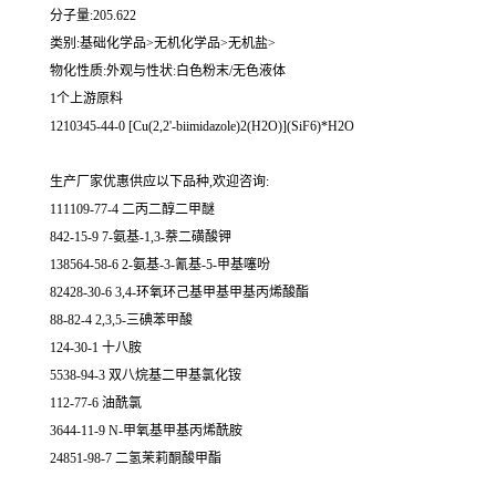
分子量:205.622
类别:基础化学品>无机化学品>无机盐>
物化性质:外观与性状:白色粉末/无色液体
1个上游原料
1210345-44-0 [Cu(2,2'-biimidazole)2(H2O)](SiF6)*H2O
生产厂家优惠供应以下品种,欢迎咨询:
111109-77-4 二丙二醇二甲醚
842-15-9 7-氨基-1,3-萘二磺酸钾
138564-58-6 2-氨基-3-氰基-5-甲基噻吩
82428-30-6 3,4-环氧环己基甲基甲基丙烯酸酯
88-82-4 2,3,5-三碘苯甲酸
124-30-1 十八胺
5538-94-3 双八烷基二甲基氯化铵
112-77-6 油酰氯
3644-11-9 N-甲氧基甲基丙烯酰胺
24851-98-7 二氢茉莉酮酸甲酯